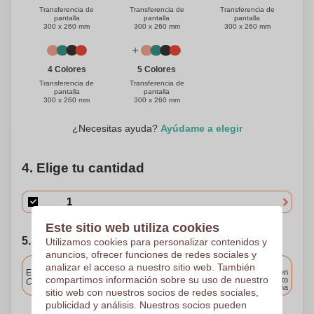
Transferencia de
Transferencia de
Transferencia de
pantalla
pantalla
pantalla
300 x 260 mm
300 x 260 mm
300 x 260 mm
4 Colores
5 Colores
Transferencia de
Transferencia de
pantalla
pantalla
300 x 260 mm
300 x 260 mm
¿Necesitas ayuda?
Ayúdame a elegir
4. Elige tu cantidad
Este sitio web utiliza cookies
5. Elija su fecha de envío
Utilizamos cookies para personalizar contenidos y
anuncios, ofrecer funciones de redes sociales y
Incluido
analizar el acceso a nuestro sitio web. También
Entrega estándar
Entrega en
compartimos información sobre su uso de nuestro
cualquier punto
Cargue y apruebe sus archivos antes de las 9.30 a.m.
de España
sitio web con nuestros socios de redes sociales,
publicidad y análisis. Nuestros socios pueden