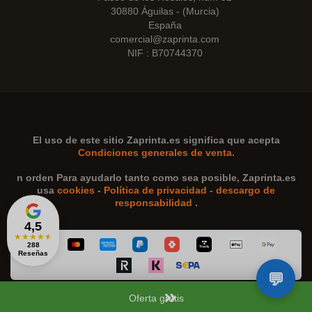
30880 Águilas - (Murcia)
España
comercial@zaprinta.com
NIF : B70744370
El uso de este sitio
Zaprinta.es
significa que acepta
Condiciones generales de venta.
n orden Para ayudarlo tanto como sea posible,
Zaprinta.es
usa
cookies
-
Política de privacidad
-
descargo de
responsabilidad
.
4,5
★
★
★
★
★
288
Reseñas
Oferta gratis