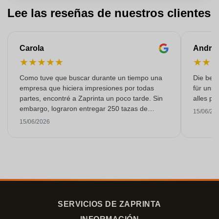
Lee las reseñas de nuestros clientes
Carola
Andre
★
★
★
★
★
★
★
Como tuve que buscar durante un tiempo una
Die bedr
empresa que hiciera impresiones por todas
für unse
partes, encontré a Zaprinta un poco tarde. Sin
alles pr
embargo, lograron entregar 250 tazas de
15/06/20
esmalte con una impresión excelente a tiempo.
15/06/2026
Estoy muy contenta con ellos. ¡Muchísimas
gracias!
SERVICIOS DE ZAPRINTA