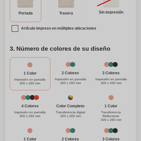
adiós a las bolsas de plástico de un solo uso y abraza una
alternativa reutilizable y ecológica. Personalízala con tu
Sin impresión
Portada
Trasera
diseño o logotipo favorito y haz una declaración mientras
compras con estilo.
Artículo impreso en múltiples ubicaciones
3. Número de colores de su diseño
3 Colores
2 Colores
1 Color
Impresión en pantalla
Impresión en pantalla
Impresión en pantalla
300 x 260 mm
300 x 260 mm
300 x 260 mm
1 Color
Color Completo
4 Colores
Transferencia
Transferencia digital
Impresión en pantalla
Reflectante
300 x 260 mm
300 x 260 mm
300 x 260 mm
1 Color
3 Colores
2 Colores