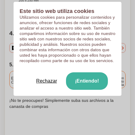
200 x 250 mm
Este sitio web utiliza cookies
¿Necesitas ayuda?
Ayúdame a elegir
Utilizamos cookies para personalizar contenidos y
anuncios, ofrecer funciones de redes sociales y
analizar el acceso a nuestro sitio web. También
4. Elige tu cantidad
compartimos información sobre su uso de nuestro
sitio web con nuestros socios de redes sociales,
publicidad y análisis. Nuestros socios pueden
combinar esta información con otros datos que
usted les haya proporcionado o que ellos hayan
recopilado como parte de su uso de los servicios.
5. Elija su fecha de envío
Incluido
Entrega estándar
Entrega en
Rechazar
¡Entiendo!
cualquier punto
Cargue y apruebe sus archivos antes de las 9.30 a.m.
de España
¡No te preocupes! Simplemente suba sus archivos a la
canasta de compras