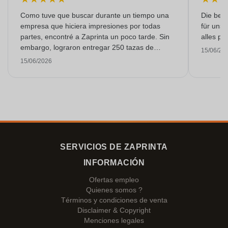
Como tuve que buscar durante un tiempo una
Die bedr
empresa que hiciera impresiones por todas
für unse
partes, encontré a Zaprinta un poco tarde. Sin
alles pr
embargo, lograron entregar 250 tazas de
15/06/20
esmalte con una impresión excelente a tiempo.
15/06/2026
Estoy muy contenta con ellos. ¡Muchísimas
gracias!
SERVICIOS DE ZAPRINTA
INFORMACIÓN
Ofertas empleo
Quienes somos ?
Términos y condiciones de venta
Disclaimer & Copyright
Menciones legales