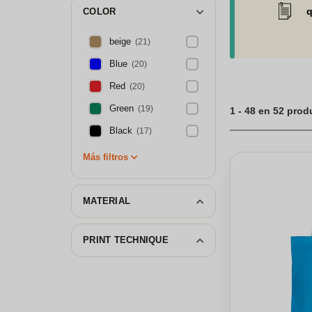
encontrarás bolsa
q
COLOR
publicidad. Estas
empresas. Ademá
personalizadas qu
beige
(21)
tela, bolsas pleg
Blue
(20)
regalar o para per
personaliza tus b
Red
(20)
tus bolsas y desta
Green
(19)
1 - 48 en 52 pro
Black
(17)
Más filtros
MATERIAL
PRINT TECHNIQUE