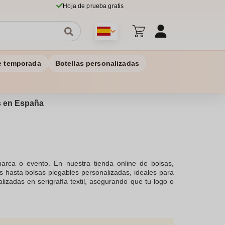
Hoja de prueba gratis
e temporada
Botellas personalizadas
os en España
marca o evento. En nuestra tienda online de bolsas,
s hasta bolsas plegables personalizadas, ideales para
zadas en serigrafía textil, asegurando que tu logo o
galo promocional y para personalizar con tu logo,
e bolsas de tela, incluyendo bolsitas de tela no tejida,
es personalizadas no solo son prácticas, sino también
de tela reciclables.En nuestra selección de bolsas,