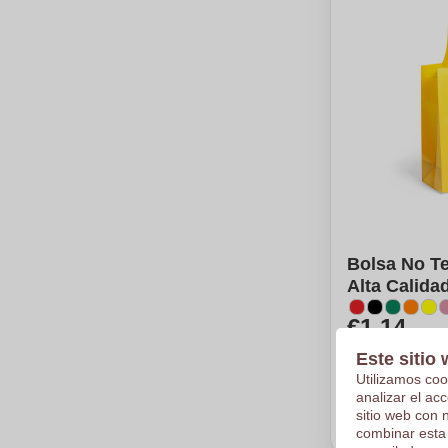
Bolsa No T
Alta Calidad
€1,14
Por pieza, bas
Este sitio 
Logotipo en
Utilizamos coo
De
5
piezas
analizar el ac
sitio web con 
Calc
combinar esta