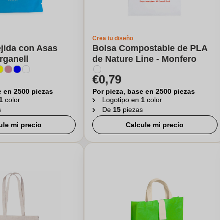
Crea tu diseño
jida con Asas
Bolsa Compostable de PLA
rganell
de Nature Line - Monfero
€0,79
e en 2500 piezas
Por pieza, base en 2500 piezas
1
color
Logotipo en
1
color
s
De
15
piezas
ule mi precio
Calcule mi precio