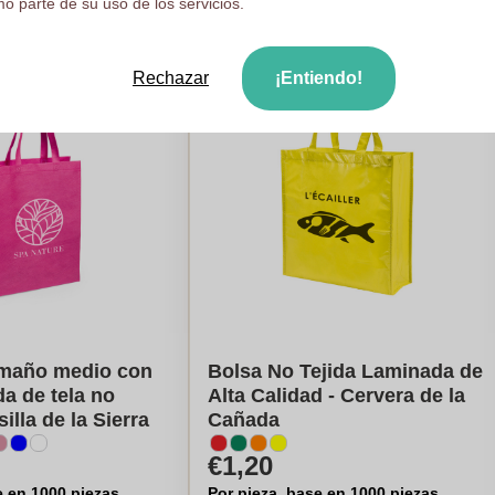
o parte de su uso de los servicios.
Rechazar
¡Entiendo!
amaño medio con
Bolsa No Tejida Laminada de
da de tela no
Alta Calidad - Cervera de la
silla de la Sierra
Cañada
€1,20
e en 1000 piezas
Por pieza, base en 1000 piezas