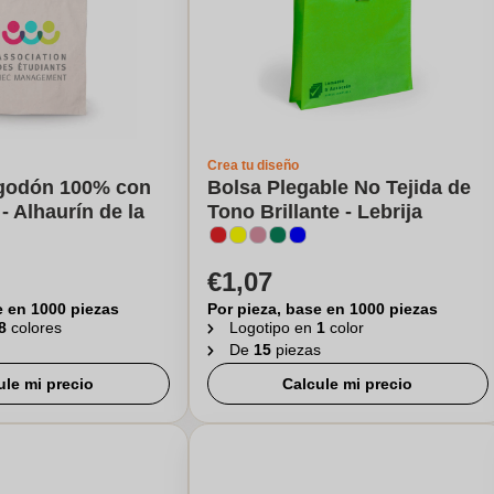
Crea tu diseño
lgodón 100% con
Bolsa Plegable No Tejida de
- Alhaurín de la
Tono Brillante - Lebrija
€1,07
e en 1000 piezas
Por pieza, base en 1000 piezas
8
colores
Logotipo en
1
color
De
15
piezas
ule mi precio
Calcule mi precio