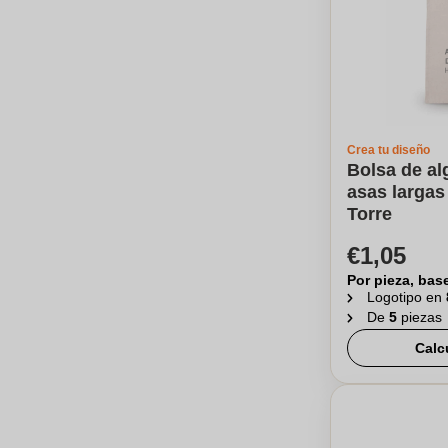
Crea tu diseño
Bolsa de a
asas largas 
Torre
€1,05
Por pieza, bas
Logotipo en
De
5
piezas
Calc