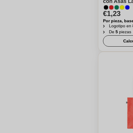
con Asas La
€1,23
Por pieza, bas
Logotipo en
De
5
piezas
Calc