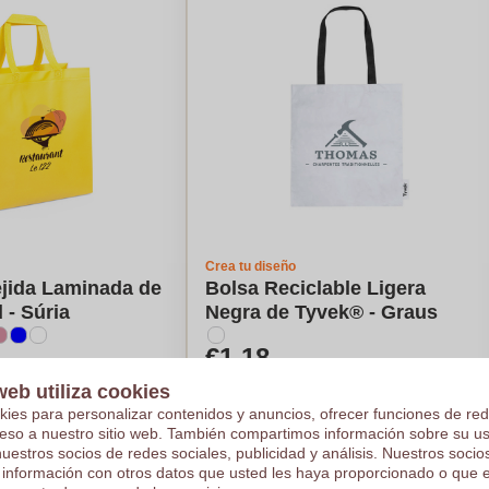
Crea tu diseño
ejida Laminada de
Bolsa Reciclable Ligera
 - Súria
Negra de Tyvek® - Graus
€1,18
e en 1000 piezas
Por pieza, base en 1000 piezas
web utiliza cookies
1
color
Logotipo en
1
color
kies para personalizar contenidos y anuncios, ofrecer funciones de red
De
5
piezas
ceso a nuestro sitio web. También compartimos información sobre su u
nuestros socios de redes sociales, publicidad y análisis. Nuestros soci
ule mi precio
Calcule mi precio
 información con otros datos que usted les haya proporcionado o que 