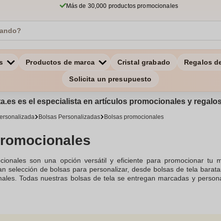
Más de 30,000 productos promocionales
s
Productos de marca
Cristal grabado
Regalos d
Solicita un presupuesto
a.es es el especialista en artículos promocionales y regal
personalizada
Bolsas Personalizadas
Bolsas promocionales
promocionales
ionales son una opción versátil y eficiente para promocionar tu 
n selección de bolsas para personalizar, desde bolsas de tela barata
ales. Todas nuestras bolsas de tela se entregan marcadas y personali
e.Nuestras bolsas de tela personalizadas son perfectas como re
un regalo publicitario eficaz. Contamos con bolsas de distintos tipos d
 personalizadas y originales bolsas de tela. Estas bolsas promocional
ica, ya que ofrecemos bolsas ecológicas personalizadas y bolsas 