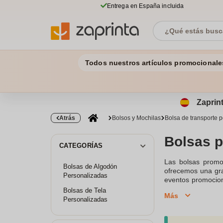
Entrega en España incluida
Todos nuestros artículos promocionale
Zaprint
Atrás
Bolsos y Mochilas
Bolsa de transporte 
Bolsas 
CATEGORÍAS
Las bolsas promoc
Bolsas de Algodón
ofrecemos una gra
Personalizadas
eventos promocion
marca se destaqu
Bolsas de Tela
Más
convirtiéndose en 
Personalizadas
bolsas de algodón
una opción ecológ