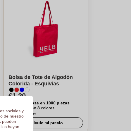
Bolsa de Tote de Algodón
Colorida - Esquivias
€1,20
Por pieza, base en 1000 piezas
Logotipo en
8
colores
es sociales y
De
5
piezas
so de nuestro
os pueden
Calcule mi precio
ellos hayan