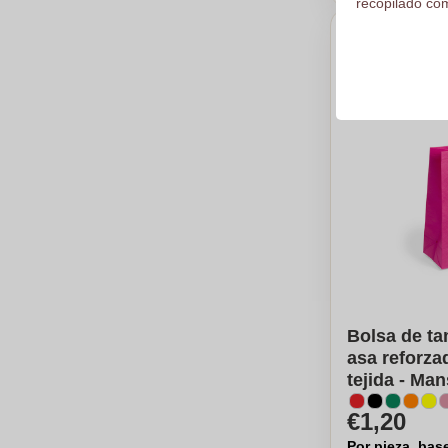
recopilado com
Bolsa de t
asa reforza
tejida - Man
€1,20
Por pieza, bas