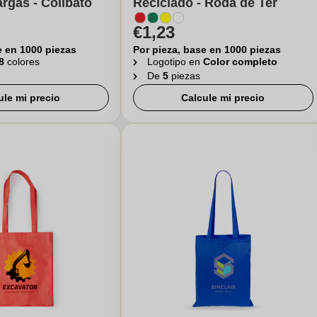
rgas - Collbató
Reciclado - Roda de Ter
€1,23
e en 1000 piezas
Por pieza, base en 1000 piezas
8
colores
Logotipo en
Color completo
De
5
piezas
ule mi precio
Calcule mi precio