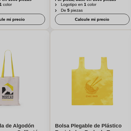
1
color
Logotipo en
1
color
De
5
piezas
ule mi precio
Calcule mi precio
la de Algodón
Bolsa Plegable de Plástico