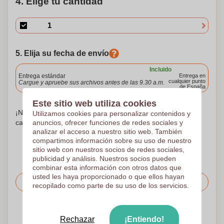
4. Elige tu cantidad
5. Elija su fecha de envío
Incluido
Entrega estándar
Entrega en
cualquier punto
Cargue y apruebe sus archivos antes de las 9.30 a.m.
de España
Este sitio web utiliza cookies
¡No te preocupes! Simplemente suba sus archivos a la
Utilizamos cookies para personalizar contenidos y
anuncios, ofrecer funciones de redes sociales y
canasta de compras
analizar el acceso a nuestro sitio web. También
compartimos información sobre su uso de nuestro
sitio web con nuestros socios de redes sociales,
publicidad y análisis. Nuestros socios pueden
combinar esta información con otros datos que
usted les haya proporcionado o que ellos hayan
Solicitar el precio
recopilado como parte de su uso de los servicios.
Sube tu logotipo en la página siguiente
Rechazar
¡Entiendo!
Revisamos su logotipo de forma gratuita antes de imprimir