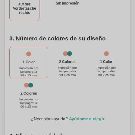
Sin impresión
auf der
organizado y haga una declaración con nuestra bolsa para
Vordertasche
documentos personalizada.
rechts
3. Número de colores de su diseño
1 Color
2 Colores
1 Color
Impresión por
Impresión por
Impresión por
tampografía
tampografía
tampografía
90 x 25 mm
90 x 25 mm
90 x 25 mm
2 Colores
Impresión por
tampografía
90 x 25 mm
¿Necesitas ayuda?
Ayúdame a elegir