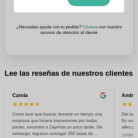
Los clientes nos dan una puntuación de 9.3
¿Necesitas ayuda con tu pedido?
Chatea
con nuestro
servicio de atención al cliente
Lee las reseñas de nuestros clientes
Carola
Andre
★
★
★
★
★
★
★
Como tuve que buscar durante un tiempo una
Die bedr
empresa que hiciera impresiones por todas
für unse
partes, encontré a Zaprinta un poco tarde. Sin
alles pr
embargo, lograron entregar 250 tazas de
15/06/20