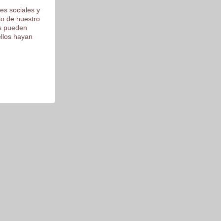
es sociales y
so de nuestro
os pueden
ellos hayan