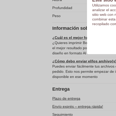
Este sitio 
Utilizamos coo
Profundidad
analizar el ac
sitio web con 
Peso
combinar esta
recopilado com
Información sobre el envío 
¿Cuál es el mejor formato para envi
¿Quieres imprimir Bolso de hombro mu
el mejor resultado posible? Te recome
diseño en formato AI
¿Cómo debo enviar el/los archivo(s
Puedes enviar fácilmente tus archivos d
pedido. Esto nos permite empezar de in
disponible en ese momento
Entrega
Plazo de entrega
Envío exprés – entrega rápida!
Seguimiento