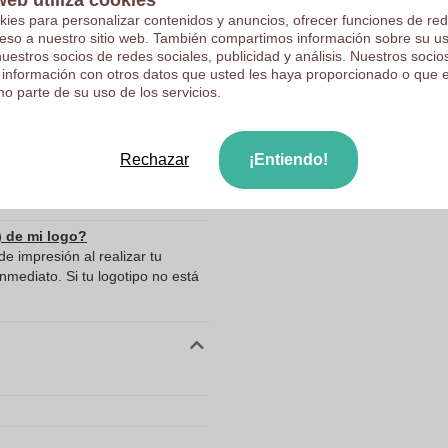
web utiliza cookies
kies para personalizar contenidos y anuncios, ofrecer funciones de red
8.0
ceso a nuestro sitio web. También compartimos información sobre su u
nuestros socios de redes sociales, publicidad y análisis. Nuestros soci
100.0
 información con otros datos que usted les haya proporcionado o que 
o parte de su uso de los servicios.
de datos
ar mis archivos?
Rechazar
¡Entiendo!
ltipocket de despacho - Sax con
ndamos enviar tu logotipo o
) de mi logo?
e impresión al realizar tu
mediato. Si tu logotipo no está