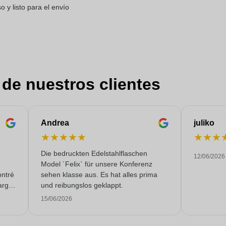
 y listo para el envío
 de nuestros clientes
Andrea
juliko
★
★
★
★
★
★
★
★
Die bedruckten Edelstahlflaschen
12/06/2026
Model ´Felix` für unsere Konferenz
ontré
sehen klasse aus. Es hat alles prima
argo,
und reibungslos geklappt.
malte
15/06/2026
mpo.