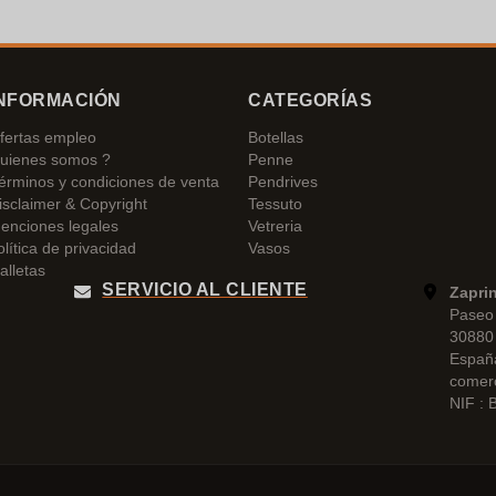
NFORMACIÓN
CATEGORÍAS
fertas empleo
Botellas
uienes somos ?
Penne
érminos y condiciones de venta
Pendrives
isclaimer & Copyright
Tessuto
enciones legales
Vetreria
olítica de privacidad
Vasos
alletas
SERVICIO AL CLIENTE
Zapri
Paseo 
30880 
Españ
comer
NIF :