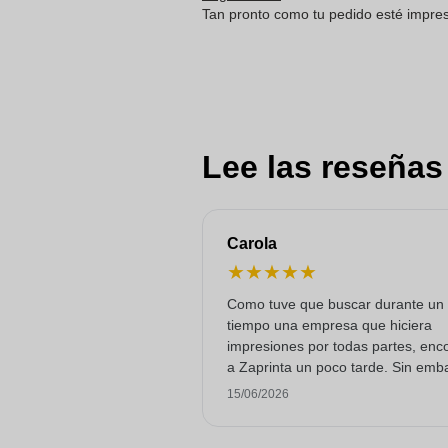
Tan pronto como tu pedido esté impreso
Lee las reseñas
Carola
★
★
★
★
★
Como tuve que buscar durante un
tiempo una empresa que hiciera
impresiones por todas partes, enc
a Zaprinta un poco tarde. Sin emb
lograron entregar 250 tazas de es
15/06/2026
con una impresión excelente a tie
Estoy muy contenta con ellos.