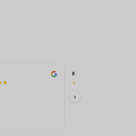
ROBERT
★
★
★
★
★
★
★
¡Perfecto!
›
11/06/2026