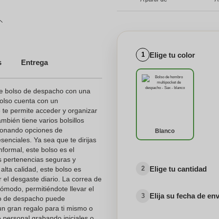
Elige tu color
1
s
Entrega
te bolso de despacho con una
olso cuenta con un
e te permite acceder y organizar
mbién tiene varios bolsillos
cionando opciones de
Blanco
enciales. Ya sea que te dirijas
informal, este bolso es el
 pertenencias seguras y
Elige tu cantidad
2
lta calidad, este bolso es
r el desgaste diario. La correa de
ómodo, permitiéndote llevar el
Elija su fecha de en
3
lso de despacho puede
 un gran regalo para ti mismo o
 personal grabando iniciales o