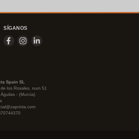
SÍGANOS
nta Spain SL
de los Rosales, num 51
Águilas - (Murcia)
a
cial@zaprinta.com
 B70744370