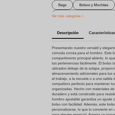
Bags
Bolsos y Mochilas
Portadocumentos personalizado
Ver más categorías >
Portadocumentos Personalizado
Descripción
Característica
Bolso bandolera personalizado
Presentando nuestro versátil y elegan
cómoda correa para el hombro. Este b
compartimento principal abierto, lo qu
tus pertenencias fácilmente. El bolso ta
ubicados debajo de la solapa, propor
almacenamiento adicionales para tus es
al trabajo, a la escuela o a una salida 
compañero perfecto para mantener tus
organizadas. Hecho con materiales de a
duradero y está construido para resisti
hombro ajustable garantiza un ajuste c
bolso con facilidad. Además, este bo
personalizarse, lo que lo convierte en
para alguien especial. Agrega un toque