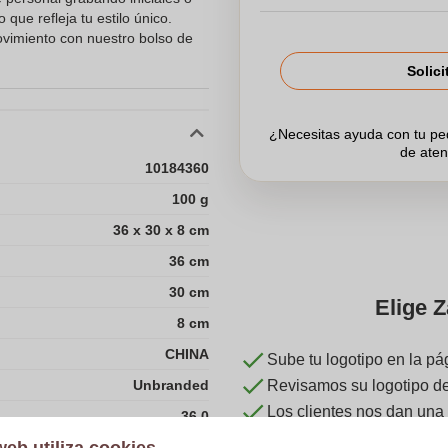
que refleja tu estilo único.
vimiento con nuestro bolso de
Solici
¿Necesitas ayuda con tu p
de aten
10184360
100 g
36 x 30 x 8 cm
36 cm
30 cm
Elige Z
8 cm
CHINA
Sube tu logotipo en la pá
Unbranded
Revisamos su logotipo de 
Los clientes nos dan una
36.0
30.0