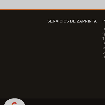
¡Muchísimas gracias!
SERVICIOS DE ZAPRINTA
I
O
Q
T
D
M
p
G