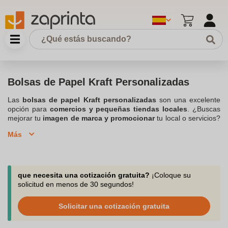
Bolsas de Papel Kraft Personalizadas
Las
bolsas de papel Kraft personalizadas
son una excelente
opción para
comercios y pequeñas tiendas locales
. ¿Buscas
mejorar tu
imagen de marca y promocionar
tu local o servicios?
Las bolsas de papel
Kfrat
lo harán de manera
efectiva y
Más
sostenible
. Estas bolsas no solo son una
herramienta
publicitaria
eficaz, sino que también ofrecen múltiples beneficios
tanto para empleados como para clientes. Al personalizarlas con
el
logo y los colores
de tu empresa o negocio, se convierten en
un potente medio de promoción, llevando la marca a un
público
que necesita una cotización gratuita?
¡Coloque su
más amplio
cada vez que se reutilizan. Además, su uso
solicitud en menos de 30 segundos!
demuestra el compromiso de tu negocio con el medio ambiente,
ya que son una alternativa ecológica a las bolsas de plástico. Son
Solicitar una cotización gratuita
resistentes, prácticas y versátiles, ideales para todo tipo de
productos. Su durabilidad asegura que los clientes las reutilicen,