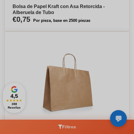
Bolsa de Papel Kraft con Asa Retorcida -
Alberuela de Tubo
€0,75
Por pieza, base en 2500 piezas
4,5
★
★
★
★
★
288
Reseñas
Filtros
Bolsa de Papel Kraft con Asas Retorcidas -