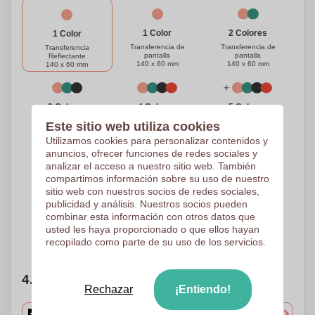
1 Color
2 Colores
1 Color
Transferencia de
Transferencia de
Transferencia
pantalla
pantalla
Reflectante
140 x 60 mm
140 x 60 mm
140 x 60 mm
3 Colores
4 Colores
5 Colores
Transferencia de
Transferencia de
Transferencia de
Este sitio web utiliza cookies
pantalla
pantalla
pantalla
140 x 60 mm
140 x 60 mm
140 x 60 mm
Utilizamos cookies para personalizar contenidos y
anuncios, ofrecer funciones de redes sociales y
analizar el acceso a nuestro sitio web. También
compartimos información sobre su uso de nuestro
1 Color
Color Completo
sitio web con nuestros socios de redes sociales,
Impresión en pantalla
Transferencia digital
publicidad y análisis. Nuestros socios pueden
140 x 60 mm
140 x 60 mm
combinar esta información con otros datos que
usted les haya proporcionado o que ellos hayan
¿Necesitas ayuda?
Ayúdame a elegir
recopilado como parte de su uso de los servicios.
4. Elige tu cantidad
Rechazar
¡Entiendo!