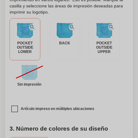
vibrante y personalízalo para que combine con tu estilo.
casilla y seleccione las áreas de impresión deseadas para
Mantente fresco y organizado con nuestra bolsa nevera
imprimir su logotipo.
plegable, la acompañante definitiva para todas tus
aventuras.
POCKET
BACK
POCKET
OUTSIDE
OUTSIDE
LOWER
UPPER
Sin impresión
Artículo impreso en múltiples ubicaciones
3. Número de colores de su diseño