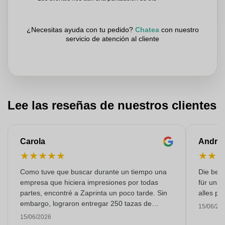
¿Necesitas ayuda con tu pedido?
Chatea
con nuestro
servicio de atención al cliente
Lee las reseñas de nuestros clientes
Carola
Andre
★
★
★
★
★
★
★
Como tuve que buscar durante un tiempo una
Die bedr
empresa que hiciera impresiones por todas
für unse
partes, encontré a Zaprinta un poco tarde. Sin
alles pr
embargo, lograron entregar 250 tazas de
15/06/20
esmalte con una impresión excelente a tiempo.
15/06/2026
Estoy muy contenta con ellos. ¡Muchísimas