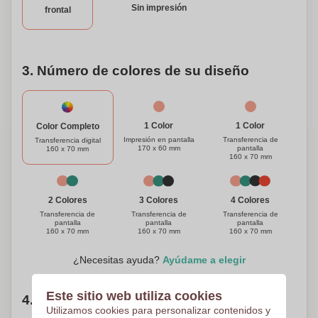
Sin impresión
frontal
para el almuerzo.
3. Número de colores de su diseño
1 Color
1 Color
Color Completo
Impresión en pantalla
Transferencia de
Transferencia digital
170 x 60 mm
pantalla
160 x 70 mm
160 x 70 mm
3 Colores
4 Colores
2 Colores
Transferencia de
Transferencia de
Transferencia de
pantalla
pantalla
pantalla
160 x 70 mm
160 x 70 mm
160 x 70 mm
¿Necesitas ayuda?
Ayúdame a elegir
Este sitio web utiliza cookies
4. Elige tu cantidad
Utilizamos cookies para personalizar contenidos y