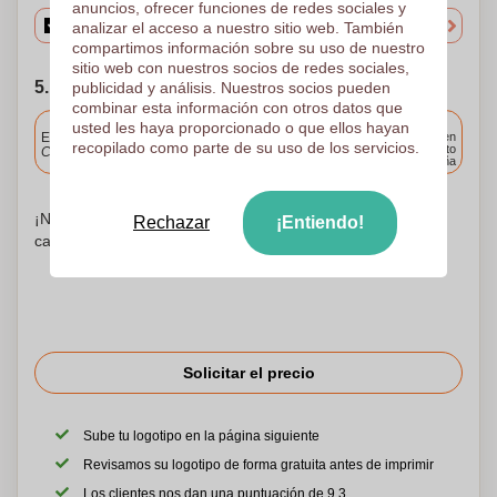
anuncios, ofrecer funciones de redes sociales y
analizar el acceso a nuestro sitio web. También
compartimos información sobre su uso de nuestro
sitio web con nuestros socios de redes sociales,
5. Elija su fecha de envío
publicidad y análisis. Nuestros socios pueden
combinar esta información con otros datos que
Incluido
usted les haya proporcionado o que ellos hayan
Entrega estándar
Entrega en
recopilado como parte de su uso de los servicios.
cualquier punto
Cargue y apruebe sus archivos antes de las 9.30 a.m.
de España
¡No te preocupes! Simplemente suba sus archivos a la
Rechazar
¡Entiendo!
canasta de compras
Solicitar el precio
Sube tu logotipo en la página siguiente
Revisamos su logotipo de forma gratuita antes de imprimir
Los clientes nos dan una puntuación de 9.3