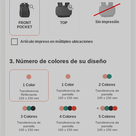
corporativo. Con su funcionalidad y opción de
personalización, esta bolsa nevera o mochila para picnic al
aire libre es imprescindible para cualquier entusiasta de las
actividades al aire libre.
Sin impresión
FRONT
TOP
POCKET
Artículo impreso en múltiples ubicaciones
3. Número de colores de su diseño
1 Color
2 Colores
1 Color
Transferencia de
Transferencia de
Transferencia
pantalla
pantalla
Reflectante
100 x 150 mm
100 x 150 mm
100 x 150 mm
3 Colores
4 Colores
5 Colores
Transferencia de
Transferencia de
Transferencia de
pantalla
pantalla
pantalla
100 x 150 mm
100 x 150 mm
100 x 150 mm