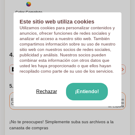
Color Completo
Transferencia digital
Este sitio web utiliza cookies
100 x 150 mm
Utilizamos cookies para personalizar contenidos y
anuncios, ofrecer funciones de redes sociales y
¿Necesitas ayuda?
Ayúdame a elegir
analizar el acceso a nuestro sitio web. También
compartimos información sobre su uso de nuestro
sitio web con nuestros socios de redes sociales,
4. Elige tu cantidad
publicidad y análisis. Nuestros socios pueden
combinar esta información con otros datos que
usted les haya proporcionado o que ellos hayan
recopilado como parte de su uso de los servicios.
5. Elija su fecha de envío
Rechazar
¡Entiendo!
Incluido
Entrega estándar
Entrega en
cualquier punto
Cargue y apruebe sus archivos antes de las 9.30 a.m.
de España
¡No te preocupes! Simplemente suba sus archivos a la
canasta de compras