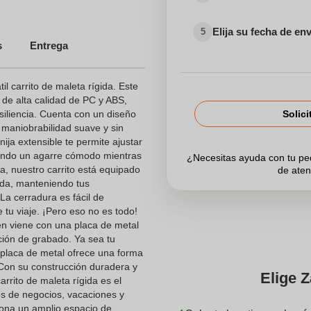
Elija su fecha de en
5
s
Entrega
l carrito de maleta rígida. Este
 de alta calidad de PC y ABS,
siliencia. Cuenta con un diseño
Solici
maniobrabilidad suave y sin
ija extensible te permite ajustar
rando un agarre cómodo mientras
¿Necesitas ayuda con tu p
, nuestro carrito está equipado
de aten
da, manteniendo tus
La cerradura es fácil de
e tu viaje. ¡Pero eso no es todo!
én viene con una placa de metal
ción de grabado. Ya sea tu
a placa de metal ofrece una forma
 Con su construcción duradera y
Elige Z
arrito de maleta rígida es el
es de negocios, vacaciones y
ona un amplio espacio de