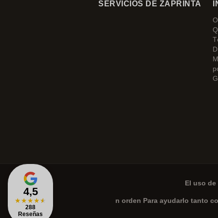
SERVICIOS DE ZAPRINTA
I
O
Q
T
D
M
p
G
El uso de 
4,5
★
★
★
★
★
n orden Para ayudarlo tanto c
288
Reseñas