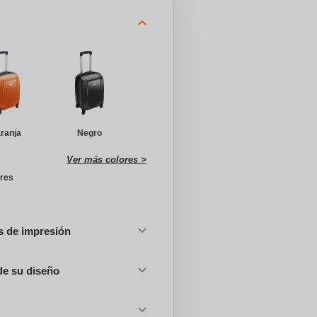
ranja
Negro
Ver más colores >
ores
es de impresión
de su diseño