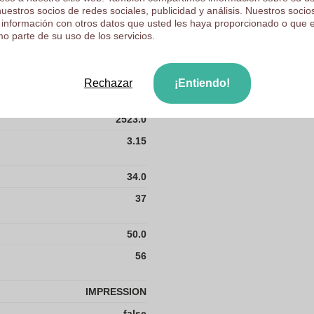
22.0
nuestros socios de redes sociales, publicidad y análisis. Nuestros soci
 información con otros datos que usted les haya proporcionado o que 
24
o parte de su uso de los servicios.
25
Rechazar
¡Entiendo!
2523
2523.0
3.15
34.0
37
50.0
56
IMPRESSION
false