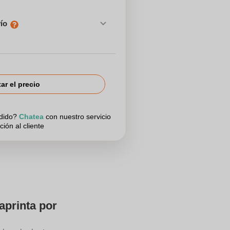
vío
tar el precio
edido?
Chatea
con nuestro servicio
ción al cliente
aprinta por