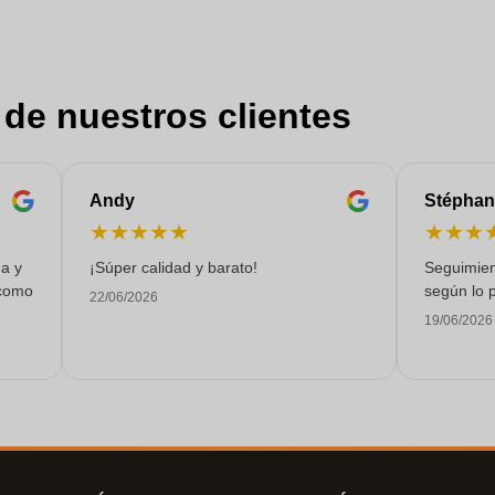
 de nuestros clientes
Andy
Stéphan
★
★
★
★
★
★
★
★
ga y
¡Súper calidad y barato!
Seguimien
 como
según lo p
22/06/2026
19/06/2026