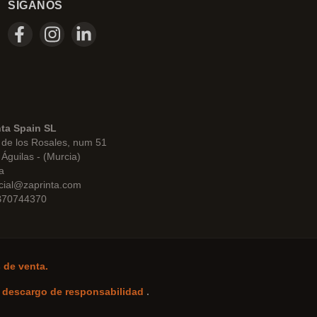
SÍGANOS
nta Spain SL
de los Rosales, num 51
Águilas - (Murcia)
a
cial@zaprinta.com
 B70744370
 de venta.
-
descargo de responsabilidad
.