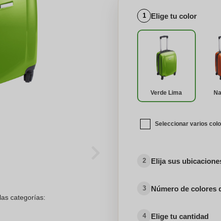
Elige tu color
1
Verde Lima
Na
Seleccionar varios col
Elija sus ubicacion
2
Número de colores 
3
las categorías:
Elige tu cantidad
4