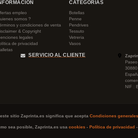
NFORMACIÓN
CATEGORÍAS
fertas empleo
Botellas
uienes somos ?
Penne
érminos y condiciones de venta
Pendrives
isclaimer & Copyright
Tessuto
enciones legales
Vetreria
olítica de privacidad
Vasos
alletas
SERVICIO AL CLIENTE
Zapri
Paseo 
30880 
Españ
comer
NIF :
este sitio
Zaprinta.es
significa que acepta
Condiciones generales
omo sea posible,
Zaprinta.es
usa
cookies
-
Política de privacidad