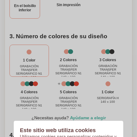
destacando el uso de materiales reciclados. Personaliza
Sin impresión
En el bolsillo
esta mochila para hacerla verdaderamente tuya o como un
inferior
regalo pensativo para un ser querido.
3. Número de colores de su diseño
3 Colores
2 Colores
1 Color
GRABACIÓN
GRABACIÓN
GRABACIÓN
TRANSFER
TRANSFER
TRANSFER
SERIGRÁFICO N1
SERIGRÁFICO N1
SERIGRÁFICO N1
140 x 100
140 x 100
140 x 100
1 Color
4 Colores
5 Colores
SERIGRAFÍA H
GRABACIÓN
GRABACIÓN
140 x 100
TRANSFER
TRANSFER
SERIGRÁFICO N1
SERIGRÁFICO N1
140 x 100
140 x 100
¿Necesitas ayuda?
Ayúdame a elegir
Este sitio web utiliza cookies
4. Elige tu cantidad
Utilizamos cookies para personalizar contenidos y