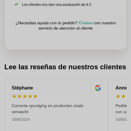
Los clientes nos dan una puntuación de 9.3
¿Necesitas ayuda con tu pedido?
Chatea
con nuestro
servicio de atención al cliente
Lee las reseñas de nuestros clientes
Stéphane
Anne-M
★
★
★
★
★
★
★
Correcte opvolging en producten zoals
Pedido s
verwacht
con una
19/06/2026
18/06/20