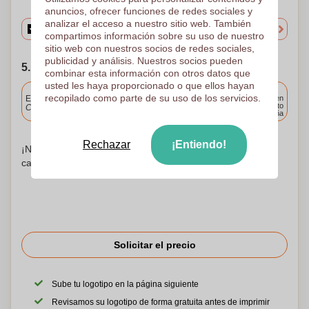
anuncios, ofrecer funciones de redes sociales y
analizar el acceso a nuestro sitio web. También
compartimos información sobre su uso de nuestro
sitio web con nuestros socios de redes sociales,
publicidad y análisis. Nuestros socios pueden
5. Elija su fecha de envío
combinar esta información con otros datos que
usted les haya proporcionado o que ellos hayan
Incluido
recopilado como parte de su uso de los servicios.
Entrega estándar
Entrega en
cualquier punto
Cargue y apruebe sus archivos antes de las 9.30 a.m.
de España
Rechazar
¡Entiendo!
¡No te preocupes! Simplemente suba sus archivos a la
canasta de compras
Solicitar el precio
Sube tu logotipo en la página siguiente
Revisamos su logotipo de forma gratuita antes de imprimir