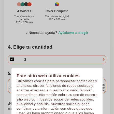
Color Completo
4 Colores
Transferencia digital
Transferencia de
120 x 160 mm
pantalla
120 x 160 mm
¿Necesitas ayuda?
Ayúdame a elegir
4. Elige tu cantidad
5. Elija su fecha de envío
Este sitio web utiliza cookies
Utilizamos cookies para personalizar contenidos y
Incluido
Entrega estándar
Entrega en
anuncios, ofrecer funciones de redes sociales y
cualquier punto
Cargue y apruebe sus archivos antes de las 9.30 a.m.
analizar el acceso a nuestro sitio web. También
de España
compartimos información sobre su uso de nuestro
sitio web con nuestros socios de redes sociales,
¡No te preocupes! Simplemente suba sus archivos a la
publicidad y análisis. Nuestros socios pueden
combinar esta información con otros datos que
canasta de compras
usted les haya proporcionado o que ellos hayan