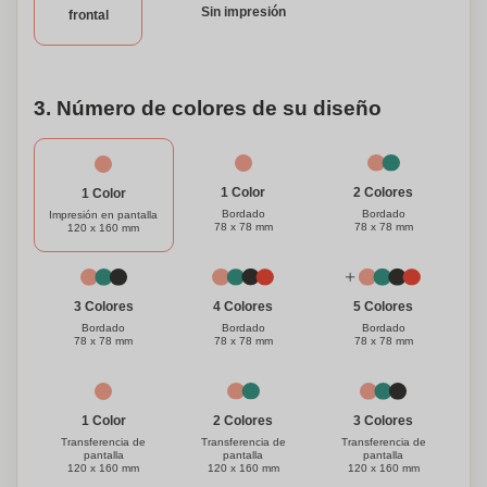
Sin impresión
frontal
hacerla verdaderamente tuya. Ya sea que seas un
estudiante, profesional o viajero frecuente, la Mochila para
Laptop Lunar es un compañero confiable y elegante.
3. Número de colores de su diseño
1 Color
2 Colores
1 Color
Bordado
Bordado
Impresión en pantalla
78 x 78 mm
78 x 78 mm
120 x 160 mm
3 Colores
4 Colores
5 Colores
Bordado
Bordado
Bordado
78 x 78 mm
78 x 78 mm
78 x 78 mm
1 Color
3 Colores
2 Colores
Transferencia de
Transferencia de
Transferencia de
pantalla
pantalla
pantalla
120 x 160 mm
120 x 160 mm
120 x 160 mm