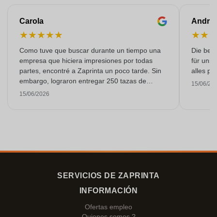
Carola
Andre
★
★
★
★
★
★
★
Como tuve que buscar durante un tiempo una
Die bedr
empresa que hiciera impresiones por todas
für unse
partes, encontré a Zaprinta un poco tarde. Sin
alles pr
embargo, lograron entregar 250 tazas de
15/06/20
esmalte con una impresión excelente a tiempo.
15/06/2026
Estoy muy contenta con ellos. ¡Muchísimas
gracias!
SERVICIOS DE ZAPRINTA
INFORMACIÓN
Ofertas empleo
Quienes somos ?