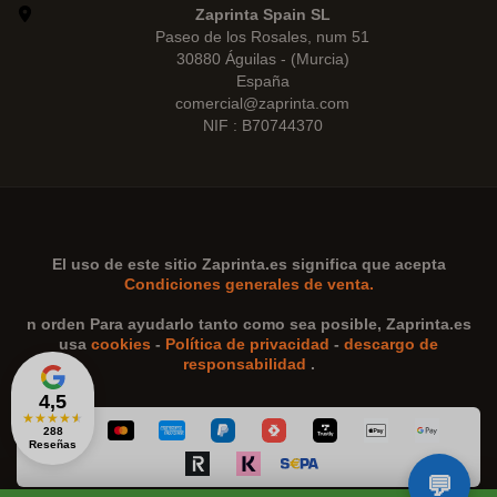
Zaprinta Spain SL
Paseo de los Rosales, num 51
30880 Águilas - (Murcia)
España
comercial@zaprinta.com
NIF : B70744370
El uso de este sitio
Zaprinta.es
significa que acepta
Condiciones generales de venta.
n orden Para ayudarlo tanto como sea posible,
Zaprinta.es
usa
cookies
-
Política de privacidad
-
descargo de
responsabilidad
.
4,5
★
★
★
★
★
288
Reseñas