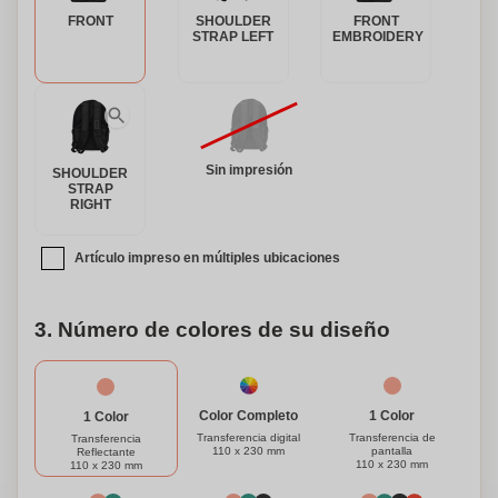
compañero perfecto. Elige la practicidad, el estilo y el toque
FRONT
SHOULDER
FRONT
personalizado todo en uno. Hazte con la tuya hoy mismo y
STRAP LEFT
EMBROIDERY
experimenta la máxima funcionalidad e individualidad.
Sin impresión
SHOULDER
STRAP
RIGHT
Artículo impreso en múltiples ubicaciones
3. Número de colores de su diseño
1 Color
Color Completo
1 Color
Transferencia de
Transferencia digital
Transferencia
pantalla
110 x 230 mm
Reflectante
110 x 230 mm
110 x 230 mm