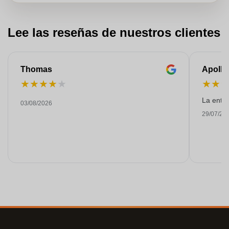
Lee las reseñas de nuestros clientes
Thomas
Apollo
★
★
★
★
★
★
★
La entre
03/08/2026
29/07/20