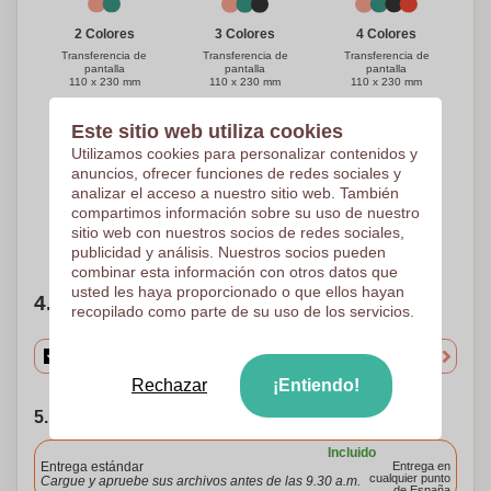
3 Colores
4 Colores
2 Colores
Transferencia de
Transferencia de
Transferencia de
pantalla
pantalla
pantalla
110 x 230 mm
110 x 230 mm
110 x 230 mm
Este sitio web utiliza cookies
5 Colores
Utilizamos cookies para personalizar contenidos y
anuncios, ofrecer funciones de redes sociales y
Transferencia de
pantalla
analizar el acceso a nuestro sitio web. También
110 x 230 mm
compartimos información sobre su uso de nuestro
sitio web con nuestros socios de redes sociales,
¿Necesitas ayuda?
Ayúdame a elegir
publicidad y análisis. Nuestros socios pueden
combinar esta información con otros datos que
usted les haya proporcionado o que ellos hayan
4. Elige tu cantidad
recopilado como parte de su uso de los servicios.
Rechazar
¡Entiendo!
5. Elija su fecha de envío
Incluido
Entrega estándar
Entrega en
cualquier punto
Cargue y apruebe sus archivos antes de las 9.30 a.m.
de España