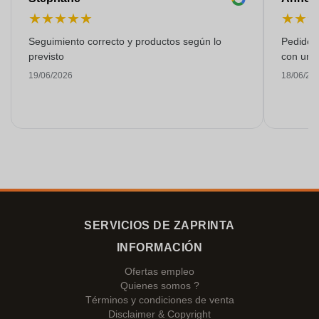
★
★
★
★
★
★
★
Seguimiento correcto y productos según lo
Pedido s
previsto
con una
19/06/2026
18/06/20
SERVICIOS DE ZAPRINTA
INFORMACIÓN
Ofertas empleo
Quienes somos ?
Términos y condiciones de venta
Disclaimer & Copyright