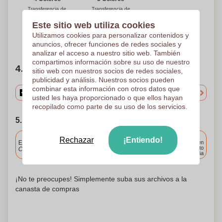
Transferencia de
Transferencia de
pantalla
pantalla
70 x 100 mm
70 x 100 mm
Este sitio web utiliza cookies
Utilizamos cookies para personalizar contenidos y
¿Necesitas ayuda?
Ayúdame a elegir
anuncios, ofrecer funciones de redes sociales y
analizar el acceso a nuestro sitio web. También
compartimos información sobre su uso de nuestro
4. Elige tu cantidad
sitio web con nuestros socios de redes sociales,
publicidad y análisis. Nuestros socios pueden
combinar esta información con otros datos que
usted les haya proporcionado o que ellos hayan
recopilado como parte de su uso de los servicios.
5. Elija su fecha de envío
Incluido
Rechazar
¡Entiendo!
Entrega estándar
Entrega en
cualquier punto
Cargue y apruebe sus archivos antes de las 9.30 a.m.
de España
¡No te preocupes! Simplemente suba sus archivos a la
canasta de compras