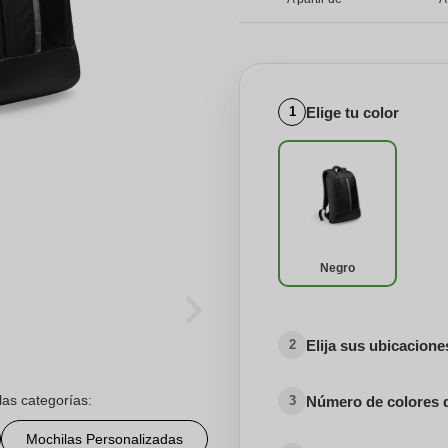
Elige tu color
1
Negro
Elija sus ubicacion
2
las categorías:
Número de colores 
3
Mochilas Personalizadas