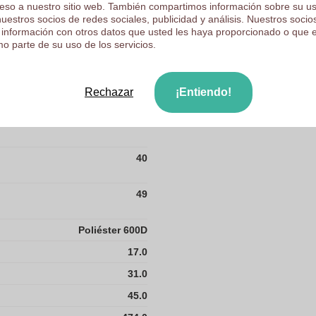
ceso a nuestro sitio web. También compartimos información sobre su u
nuestros socios de redes sociales, publicidad y análisis. Nuestros soci
18
 información con otros datos que usted les haya proporcionado o que 
189
o parte de su uso de los servicios.
20
Rechazar
¡Entiendo!
360
39
40
49
Poliéster 600D
17.0
31.0
45.0