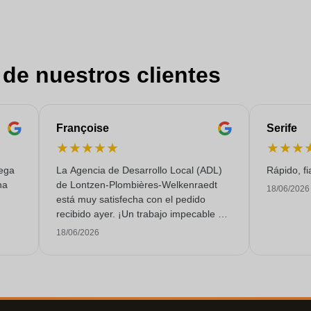
 de nuestros clientes
Françoise
Serife
★
★
★
★
★
★
★
★
rega
La Agencia de Desarrollo Local (ADL)
Rápido, fi
na
de Lontzen-Plombières-Welkenraedt
18/06/2026
está muy satisfecha con el pedido
recibido ayer. ¡Un trabajo impecable y
un servicio de calidad!
18/06/2026