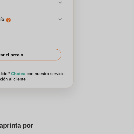
vío
tar el precio
edido?
Chatea
con nuestro servicio
ción al cliente
aprinta por