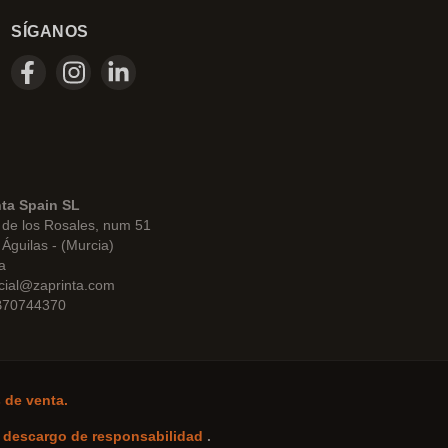
SÍGANOS
nta Spain SL
de los Rosales, num 51
Águilas - (Murcia)
a
cial@zaprinta.com
 B70744370
 de venta.
-
descargo de responsabilidad
.