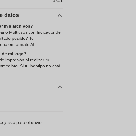
474.0
de datos
ar mis archivos?
bano Multiusos con Indicador de
ultado posible? Te
eño en formato AI
) de mi logo?
e impresión al realizar tu
mediato. Si tu logotipo no está
 y listo para el envío