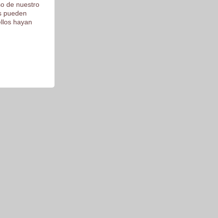
so de nuestro
os pueden
ellos hayan