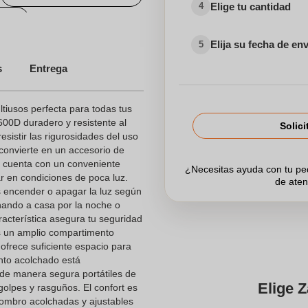
Elige tu cantidad
4
bre
Elija su fecha de en
5
s
Entrega
tiusos perfecta para todas tus
600D duradero y resistente al
Solici
esistir las rigurosidades del uso
 convierte en un accesorio de
a cuenta con un conveniente
¿Necesitas ayuda con tu p
r en condiciones de poca luz.
de aten
 encender o apagar la luz según
nando a casa por la noche o
racterística asegura tu seguridad
rás un amplio compartimento
 ofrece suficiente espacio para
nto acolchado está
de manera segura portátiles de
Elige Z
olpes y rasguños. El confort es
hombro acolchadas y ajustables