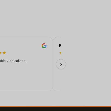
Eren
★
★
★
★
★
★
★
able y de calidad.
Todo salió de maravilla...
›
17/06/2026