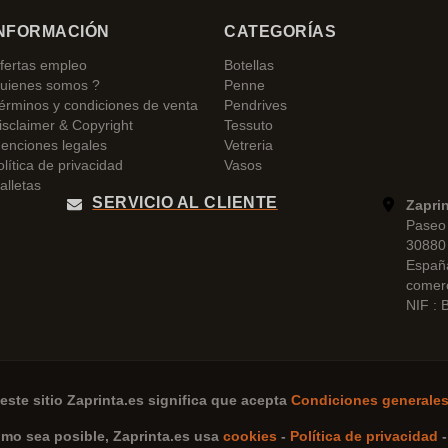
NFORMACIÓN
CATEGORÍAS
fertas empleo
Botellas
uienes somos ?
Penne
érminos y condiciones de venta
Pendrives
isclaimer & Copyright
Tessuto
enciones legales
Vetreria
olítica de privacidad
Vasos
alletas
SERVICIO AL CLIENTE
Zapri
Paseo 
30880 
Españ
comer
NIF :
este sitio
Zaprinta.es
significa que acepta
Condiciones generales
omo sea posible,
Zaprinta.es
usa
cookies
-
Política de privacidad