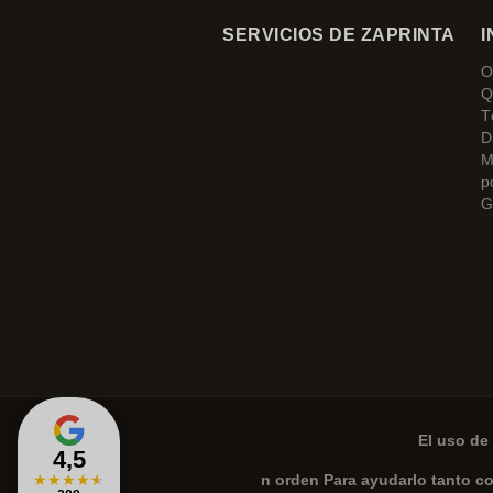
SERVICIOS DE ZAPRINTA
I
O
Q
T
D
M
p
G
El uso de 
4,5
★
★
★
★
★
n orden Para ayudarlo tanto c