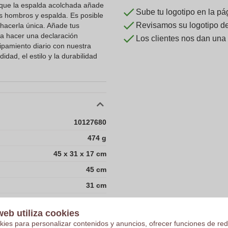
que la espalda acolchada añade
Sube tu logotipo en la pá
us hombros y espalda. Es posible
Revisamos su logotipo de 
 hacerla única. Añade tus
ra hacer una declaración
Los clientes nos dan una
pamiento diario con nuestra
dad, el estilo y la durabilidad
10127680
474 g
45 x 31 x 17 cm
45 cm
31 cm
17 cm
web utiliza cookies
10.5
kies para personalizar contenidos y anuncios, ofrecer funciones de red