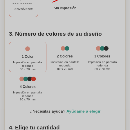
botella deportiva personalizada, diseñada para satisfacer
Sin impresión
envolvente
tus necesidades y tener un impacto positivo en el medio
ambiente.
3. Número de colores de su diseño
3 Colores
2 Colores
1 Color
Impresión en pantalla
Impresión en pantalla
Impresión en pantalla
redonda
redonda
redonda
80 x 70 mm
80 x 70 mm
80 x 70 mm
4 Colores
Impresión en pantalla
redonda
80 x 70 mm
¿Necesitas ayuda?
Ayúdame a elegir
4. Elige tu cantidad