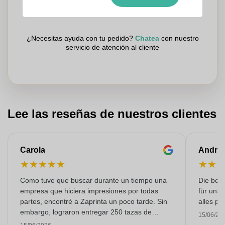
Los clientes nos dan una puntuación de 9.3
¿Necesitas ayuda con tu pedido?
Chatea
con nuestro
servicio de atención al cliente
Lee las reseñas de nuestros clientes
Carola
Andre
★
★
★
★
★
★
★
Como tuve que buscar durante un tiempo una
Die bedr
empresa que hiciera impresiones por todas
für unse
partes, encontré a Zaprinta un poco tarde. Sin
alles pr
embargo, lograron entregar 250 tazas de
15/06/20
esmalte con una impresión excelente a tiempo.