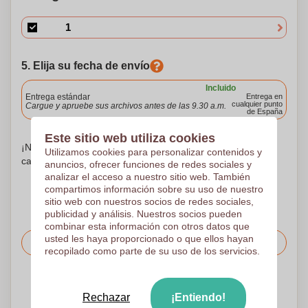
5. Elija su fecha de envío
Incluido
Entrega estándar
Entrega en
cualquier punto
Cargue y apruebe sus archivos antes de las 9.30 a.m.
de España
Este sitio web utiliza cookies
¡No te preocupes! Simplemente suba sus archivos a la
Utilizamos cookies para personalizar contenidos y
canasta de compras
anuncios, ofrecer funciones de redes sociales y
analizar el acceso a nuestro sitio web. También
compartimos información sobre su uso de nuestro
sitio web con nuestros socios de redes sociales,
publicidad y análisis. Nuestros socios pueden
combinar esta información con otros datos que
usted les haya proporcionado o que ellos hayan
Solicitar el precio
recopilado como parte de su uso de los servicios.
Sube tu logotipo en la página siguiente
Rechazar
¡Entiendo!
Revisamos su logotipo de forma gratuita antes de imprimir