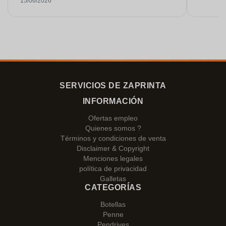
15/06/2026
Estoy muy contenta con ellos. ¡Muchísimas
gracias!
SERVICIOS DE ZAPRINTA
INFORMACIÓN
Ofertas empleo
Quienes somos ?
Términos y condiciones de venta
Disclaimer & Copyright
Menciones legales
política de privacidad
Galletas
CATEGORÍAS
Botellas
Penne
Pendrives