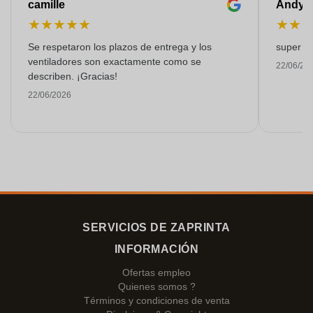
camille
Andy
★
★
★
★
★
★
★
Se respetaron los plazos de entrega y los
super kw
ventiladores son exactamente como se
22/06/20
describen. ¡Gracias!
22/06/2026
SERVICIOS DE ZAPRINTA
INFORMACIÓN
Ofertas empleo
Quienes somos ?
Términos y condiciones de venta