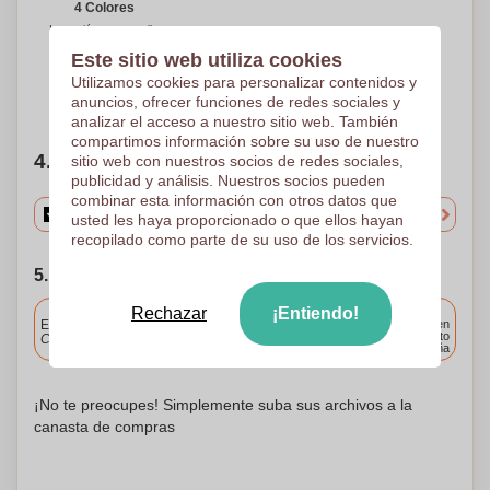
4 Colores
Impresión en pantalla
redonda
Este sitio web utiliza cookies
230 x 55 mm
Utilizamos cookies para personalizar contenidos y
¿Necesitas ayuda?
Ayúdame a elegir
anuncios, ofrecer funciones de redes sociales y
analizar el acceso a nuestro sitio web. También
compartimos información sobre su uso de nuestro
4. Elige tu cantidad
sitio web con nuestros socios de redes sociales,
publicidad y análisis. Nuestros socios pueden
combinar esta información con otros datos que
usted les haya proporcionado o que ellos hayan
recopilado como parte de su uso de los servicios.
5. Elija su fecha de envío
Incluido
Rechazar
¡Entiendo!
Entrega estándar
Entrega en
cualquier punto
Cargue y apruebe sus archivos antes de las 9.30 a.m.
de España
¡No te preocupes! Simplemente suba sus archivos a la
canasta de compras