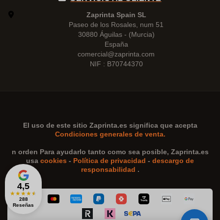
Zaprinta Spain SL
Paseo de los Rosales, num 51
30880 Águilas - (Murcia)
España
comercial@zaprinta.com
NIF : B70744370
El uso de este sitio
Zaprinta.es
significa que acepta
Condiciones generales de venta.
n orden Para ayudarlo tanto como sea posible,
Zaprinta.es
usa
cookies
-
Política de privacidad
-
descargo de
responsabilidad
.
4,5
★
★
★
★
★
288
Reseñas