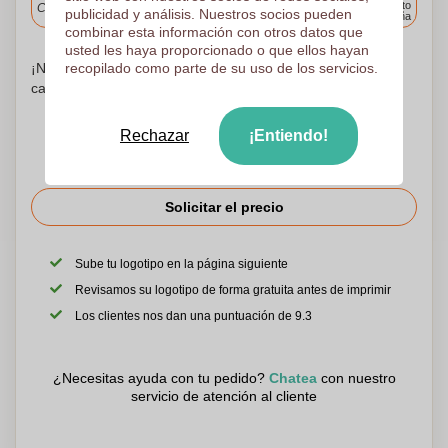
cualquier punto
Cargue y apruebe sus archivos antes de las 9.30 a.m.
publicidad y análisis. Nuestros socios pueden
de España
combinar esta información con otros datos que
usted les haya proporcionado o que ellos hayan
¡No te preocupes! Simplemente suba sus archivos a la
recopilado como parte de su uso de los servicios.
canasta de compras
Rechazar
¡Entiendo!
Solicitar el precio
Sube tu logotipo en la página siguiente
Revisamos su logotipo de forma gratuita antes de imprimir
Los clientes nos dan una puntuación de 9.3
¿Necesitas ayuda con tu pedido?
Chatea
con nuestro
servicio de atención al cliente