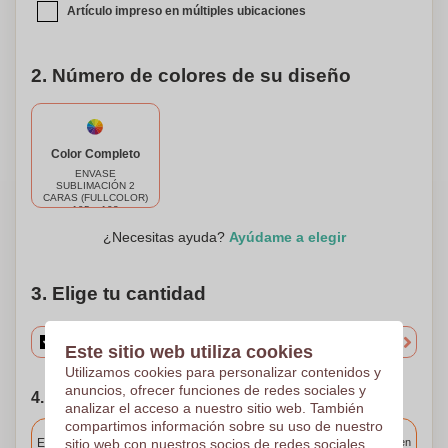
Artículo impreso en múltiples ubicaciones
2. Número de colores de su diseño
Color Completo
ENVASE
SUBLIMACIÓN 2
CARAS (FULLCOLOR)
195 x 103
¿Necesitas ayuda?
Ayúdame a elegir
3. Elige tu cantidad
Este sitio web utiliza cookies
Utilizamos cookies para personalizar contenidos y
anuncios, ofrecer funciones de redes sociales y
4. Elija su fecha de envío
analizar el acceso a nuestro sitio web. También
compartimos información sobre su uso de nuestro
Incluido
Entrega estándar
sitio web con nuestros socios de redes sociales,
Entrega en