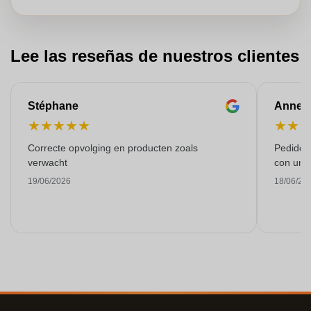
Lee las reseñas de nuestros clientes
Stéphane
Anne-M
★
★
★
★
★
★
★
Correcte opvolging en producten zoals
Pedido s
verwacht
con una
19/06/2026
18/06/20