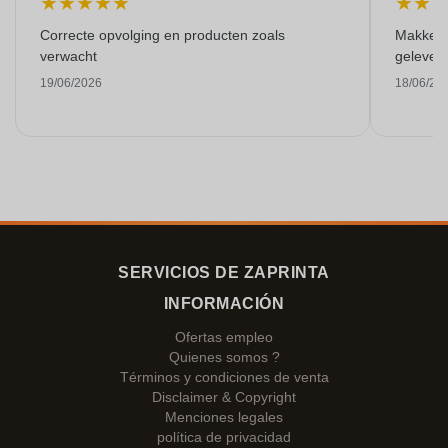
★
★
★
★
★
★
★
Correcte opvolging en producten zoals
Makkelij
verwacht
gelever
19/06/2026
18/06/20
SERVICIOS DE ZAPRINTA
INFORMACIÓN
Ofertas empleo
Quienes somos ?
Términos y condiciones de venta
Disclaimer & Copyright
Menciones legales
política de privacidad