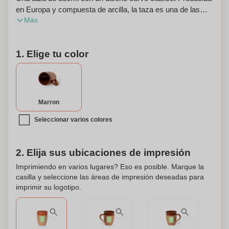
en Europa y compuesta de arcilla, la taza es una de las
Más
opciones más sostenibles y reciclables debido al origen
natural de la arcilla y los procesos de transformación
artesanal utilizados en la industria de la cerámica. La taza
1. Elige tu color
tiene acabados naturales y vidriados en contraste. Se
presenta empaquetada de forma individual en una caja con
acabado kraft, adornada con una insignia 'Hecho en
Europa'.
Marron
Seleccionar varios colores
2. Elija sus ubicaciones de impresión
Imprimiendo en varios lugares? Eso es posible. Marque la
casilla y seleccione las áreas de impresión deseadas para
imprimir su logotipo.