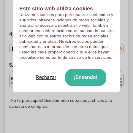
tampografía
30 x 40
Este sitio web utiliza cookies
Utilizamos cookies para personalizar contenidos y
¿Necesitas ayuda?
Ayúdame a elegir
anuncios, ofrecer funciones de redes sociales y
analizar el acceso a nuestro sitio web. También
compartimos información sobre su uso de nuestro
4. Elige tu cantidad
sitio web con nuestros socios de redes sociales,
publicidad y análisis. Nuestros socios pueden
combinar esta información con otros datos que
usted les haya proporcionado o que ellos hayan
recopilado como parte de su uso de los servicios.
5. Elija su fecha de envío
Incluido
Rechazar
¡Entiendo!
Entrega estándar
Entrega en
cualquier punto
Cargue y apruebe sus archivos antes de las 9.30 a.m.
de España
¡No te preocupes! Simplemente suba sus archivos a la
canasta de compras