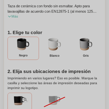
Taza de cerámica con fondo sin esmaltar. Apto para
lavavajillas de acuerdo con EN12875-1 (al menos 125
Más
ciclos de lavado) para todos los métodos de decoración.
La capacidad de volumen es de 360 ml. Presentado en una
caja de regalo blanca. Se puede personalizar para un toque
1. Elige tu color
único.
Negro
Blanco
Gris
2. Elija sus ubicaciones de impresión
Imprimiendo en varios lugares? Eso es posible. Marque la
casilla y seleccione las áreas de impresión deseadas para
imprimir su logotipo.