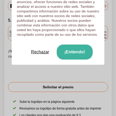
anuncios, ofrecer funciones de redes sociales y
analizar el acceso a nuestro sitio web. También
compartimos información sobre su uso de nuestro
sitio web con nuestros socios de redes sociales,
5. Elija su fecha de envío
publicidad y análisis. Nuestros socios pueden
combinar esta información con otros datos que
Incluido
usted les haya proporcionado o que ellos hayan
Entrega estándar
Entrega en
recopilado como parte de su uso de los servicios.
cualquier punto
Cargue y apruebe sus archivos antes de las 9.30 a.m.
de España
¡No te preocupes! Simplemente suba sus archivos a la
Rechazar
¡Entiendo!
canasta de compras
Solicitar el precio
Sube tu logotipo en la página siguiente
Revisamos su logotipo de forma gratuita antes de imprimir
Los clientes nos dan una puntuación de 9.3