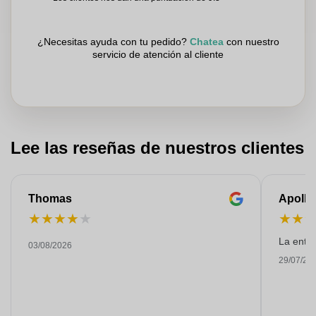
¿Necesitas ayuda con tu pedido?
Chatea
con nuestro
servicio de atención al cliente
Lee las reseñas de nuestros clientes
Thomas
Apollo
★
★
★
★
★
★
★
La entre
03/08/2026
29/07/20