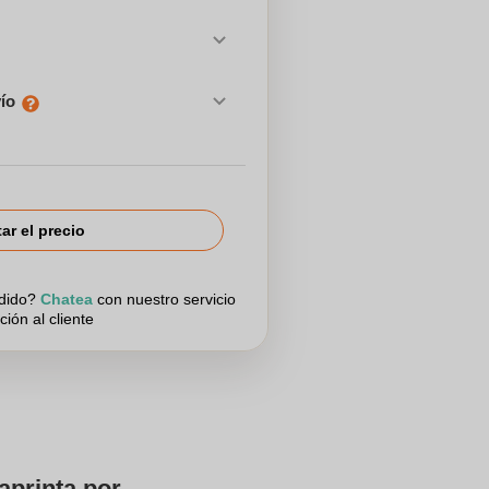
vío
tar el precio
edido?
Chatea
con nuestro servicio
ción al cliente
aprinta por