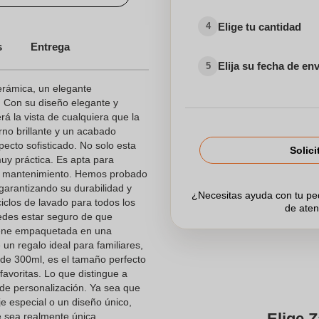
Elige tu cantidad
4
s
Entrega
Elija su fecha de en
5
rámica, un elegante
. Con su diseño elegante y
á la vista de cualquiera que la
rno brillante y un acabado
ecto sofisticado. No solo esta
Solici
uy práctica. Es apta para
za y mantenimiento. Hemos probado
garantizando su durabilidad y
¿Necesitas ayuda con tu p
iclos de lavado para todos los
de aten
edes estar seguro de que
 viene empaquetada en una
un regalo ideal para familiares,
de 300ml, es el tamaño perfecto
 favoritas. Lo que distingue a
 de personalización. Ya sea que
 especial o un diseño único,
Elige Z
 sea realmente única.