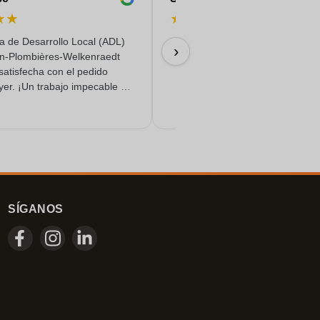
★
★
★
★
★
★
★
a de Desarrollo Local (ADL)
Rápido, fiable y con entrega de c
›
n-Plombières-Welkenraedt
18/06/2026
satisfecha con el pedido
yer. ¡Un trabajo impecable y
o de calidad!
SÍGANOS