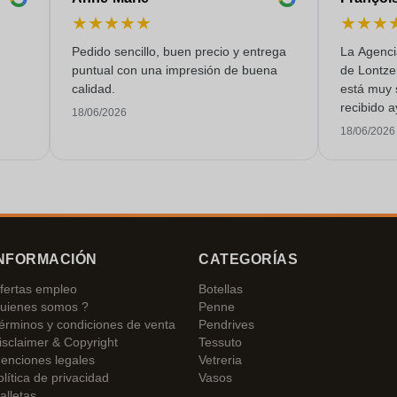
★
★
★
★
★
★
★
★
Pedido sencillo, buen precio y entrega
La Agenci
puntual con una impresión de buena
de Lontze
calidad.
está muy 
recibido a
18/06/2026
un servici
18/06/2026
NFORMACIÓN
CATEGORÍAS
fertas empleo
Botellas
uienes somos ?
Penne
érminos y condiciones de venta
Pendrives
isclaimer & Copyright
Tessuto
enciones legales
Vetreria
olítica de privacidad
Vasos
alletas