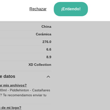
8.8
Rechazar
¡Entiendo!
9.4
China
Cerámica
276.0
6.6
8.9
XD Collection
de datos
ar mis archivos?
00ml - Piddlehinton - Castañares
le? Te recomendamos enviar tu
) de mi logo?