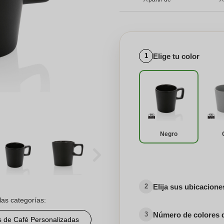
Elige tu color
1
Negro
Elija sus ubicacion
2
las categorías:
Número de colores 
3
s de Café Personalizadas