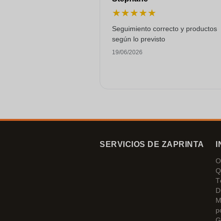
★
★
★
★
★
Seguimiento correcto y productos
según lo previsto
19/06/2026
SERVICIOS DE ZAPRINTA
I
O
Q
T
D
M
p
G