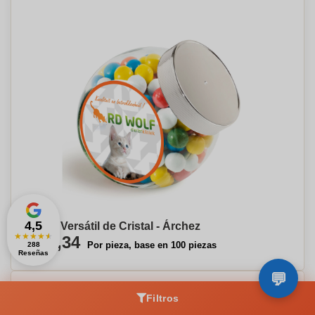
4,5
Tarro Versátil de Cristal - Árchez
★
★
★
★
★
€14,34
Por pieza, base en 100 piezas
288
Reseñas
Filtros