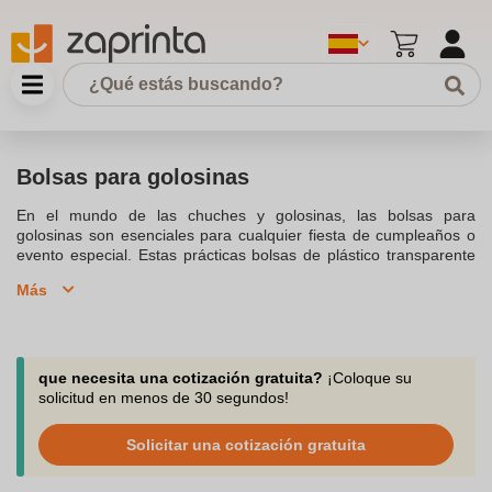
Bolsas para golosinas
En el mundo de las chuches y golosinas, las bolsas para
golosinas son esenciales para cualquier fiesta de cumpleaños o
evento especial. Estas prácticas bolsas de plástico transparente
son ideales para rellenar con una selección de dulces favoritos
Más
como chicle, regaliz, y deliciosas gominolas. Con una excelente
relación calidad-precio, podrás comprar estas bolsas de celofán
que son aptas para chuches que puedes disfrutar en fiestas
infantiles y temáticas. Ya sea que busques una bolsa de cono o
un envase más tradicional, nuestras bolsas transparentes para
que necesita una cotización gratuita?
¡Coloque su
chuches están pensadas para encantar tanto a grandes y
solicitud en menos de 30 segundos!
pequeños. Además, nuestra tienda online ofrece una experiencia
de compra fácil y segura, donde descubrir nuestras bolsas es un
Solicitar una cotización gratuita
placer. Podrás elegir entre varios tamaños y tipos de bolsas,
como bolsas de organza o bolsas de polipropileno, adaptadas a