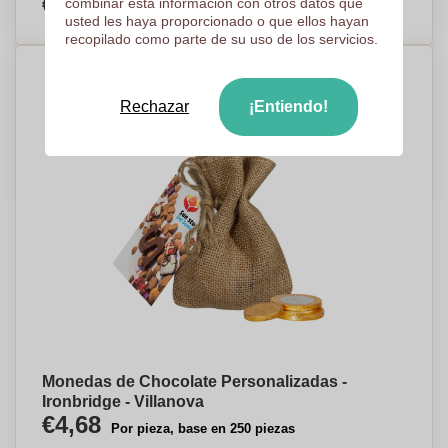
€2,67
combinar esta información con otros datos que
Por pieza, base en 500 piezas
usted les haya proporcionado o que ellos hayan
recopilado como parte de su uso de los servicios.
Rechazar
¡Entiendo!
Monedas de Chocolate Personalizadas -
Ironbridge - Villanova
€4,68
Por pieza, base en 250 piezas