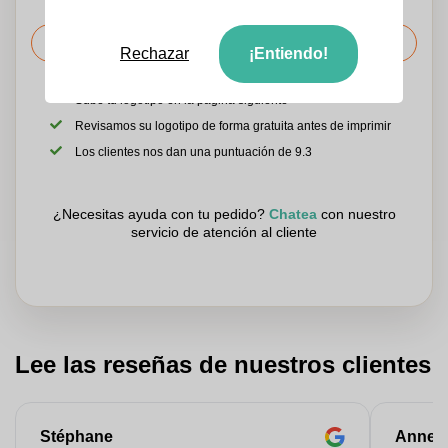
Solicitar el precio
Rechazar
¡Entiendo!
Sube tu logotipo en la página siguiente
Revisamos su logotipo de forma gratuita antes de imprimir
Los clientes nos dan una puntuación de 9.3
¿Necesitas ayuda con tu pedido?
Chatea
con nuestro
servicio de atención al cliente
Lee las reseñas de nuestros clientes
Stéphane
Anne-M