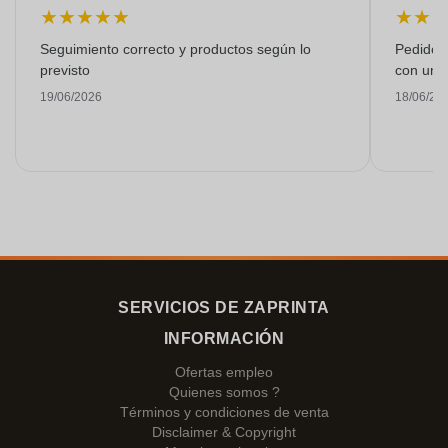
★
★
★
★
★
★
★
Seguimiento correcto y productos según lo
Pedido s
previsto
con una
19/06/2026
18/06/20
SERVICIOS DE ZAPRINTA
INFORMACIÓN
Ofertas empleo
Quienes somos ?
Términos y condiciones de venta
Disclaimer & Copyright