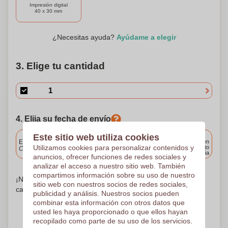
Impresión digital
40 x 30 mm
¿Necesitas ayuda?
Ayúdame a elegir
3. Elige tu cantidad
4. Elija su fecha de envío
Incluido
Este sitio web utiliza cookies
Entrega estándar
Entrega en
Utilizamos cookies para personalizar contenidos y
cualquier punto
Cargue y apruebe sus archivos antes de las 9.30 a.m.
de España
anuncios, ofrecer funciones de redes sociales y
analizar el acceso a nuestro sitio web. También
compartimos información sobre su uso de nuestro
¡No te preocupes! Simplemente suba sus archivos a la
sitio web con nuestros socios de redes sociales,
canasta de compras
publicidad y análisis. Nuestros socios pueden
combinar esta información con otros datos que
usted les haya proporcionado o que ellos hayan
recopilado como parte de su uso de los servicios.