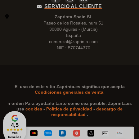
SERVICIO AL CLIENTE
Zaprinta Spain SL
Paseo de los Rosales, num 51
30880 Águilas - (Murcia)
España
comercial@zaprinta.com
NIF : B70744370
El uso de este sitio
Zaprinta.es
significa que acepta
Condiciones generales de venta.
n orden Para ayudarlo tanto como sea posible,
Zaprinta.es
usa
cookies
-
Política de privacidad
-
descargo de
responsabilidad
.
4,5
★
★
★
★
★
288
Reseñas