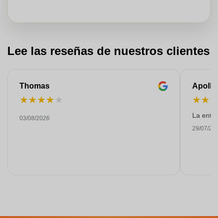
Lee las reseñas de nuestros clientes
Thomas
Apollo
★
★
★
★
★
★
★
La entre
03/08/2026
29/07/20