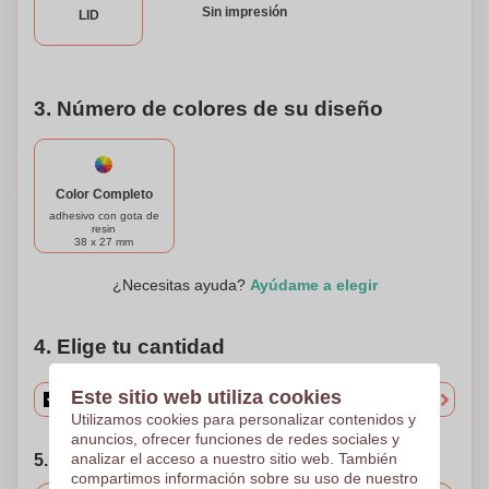
Sin impresión
LID
tamaño bolsillo. Disfruta de la frescura y haz una
declaración con tu propio toque único.
3. Número de colores de su diseño
Color Completo
adhesivo con gota de
resin
38 x 27 mm
¿Necesitas ayuda?
Ayúdame a elegir
4. Elige tu cantidad
Este sitio web utiliza cookies
Utilizamos cookies para personalizar contenidos y
anuncios, ofrecer funciones de redes sociales y
analizar el acceso a nuestro sitio web. También
5. Elija su fecha de envío
compartimos información sobre su uso de nuestro