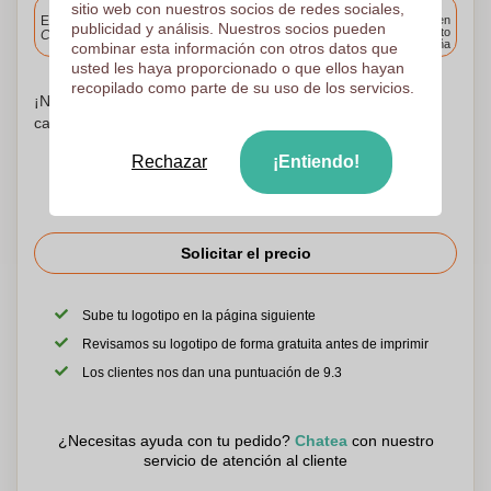
Incluido
sitio web con nuestros socios de redes sociales,
Entrega estándar
Entrega en
publicidad y análisis. Nuestros socios pueden
cualquier punto
Cargue y apruebe sus archivos antes de las 9.30 a.m.
de España
combinar esta información con otros datos que
usted les haya proporcionado o que ellos hayan
recopilado como parte de su uso de los servicios.
¡No te preocupes! Simplemente suba sus archivos a la
canasta de compras
Rechazar
¡Entiendo!
Solicitar el precio
Sube tu logotipo en la página siguiente
Revisamos su logotipo de forma gratuita antes de imprimir
Los clientes nos dan una puntuación de 9.3
¿Necesitas ayuda con tu pedido?
Chatea
con nuestro
servicio de atención al cliente