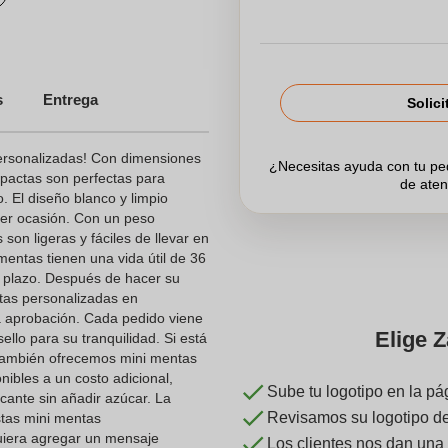
s
s
Entrega
Solici
Cumpleaños
ersonalizadas! Con dimensiones
¿Necesitas ayuda con tu p
pactas son perfectas para
de aten
. El diseño blanco y limpio
ier ocasión. Con un peso
alizados
son ligeras y fáciles de llevar en
odas
 mentas tienen una vida útil de 36
o plazo. Después de hacer su
tas personalizadas en
 aprobación. Cada pedido viene
Elige Z
ello para su tranquilidad. Si está
también ofrecemos mini mentas
nibles a un costo adicional,
Sube tu logotipo en la pá
scante sin añadir azúcar. La
Revisamos su logotipo de 
stas mini mentas
uiera agregar un mensaje
Los clientes nos dan una