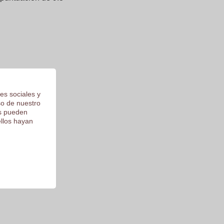
es sociales y
so de nuestro
os pueden
ellos hayan