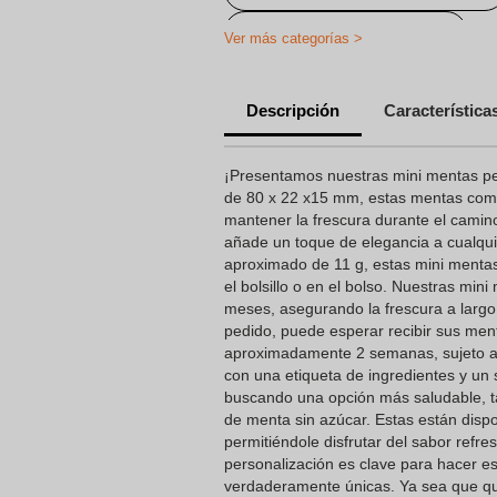
Caramelos personalizados
Ver más categorías >
Caramelos Personalizados Barato
Descripción
Característica
Caramelos personalizados bautizo
Caramelos Personalizados para 
¡Presentamos nuestras mini mentas p
de 80 x 22 x15 mm, estas mentas com
Caramelos Publicitarios
mantener la frescura durante el camino
añade un toque de elegancia a cualqu
Caramelos con Envoltorios Person
aproximado de 11 g, estas mini mentas 
Caramelos Personalizados para B
el bolsillo o en el bolso. Nuestras mini
meses, asegurando la frescura a larg
pedido, puede esperar recibir sus men
aproximadamente 2 semanas, sujeto a
con una etiqueta de ingredientes y un s
buscando una opción más saludable, 
de menta sin azúcar. Estas están dispo
permitiéndole disfrutar del sabor refre
personalización es clave para hacer e
verdaderamente únicas. Ya sea que q