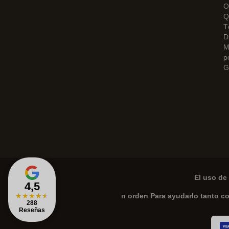
O
Q
T
D
M
p
G
El uso de 
4,5
★
★
★
★
★
n orden Para ayudarlo tanto c
288
Reseñas