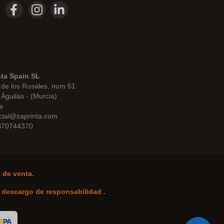
nta Spain SL
de los Rosales, num 51
Águilas - (Murcia)
a
cial@zaprinta.com
 B70744370
 de venta.
-
descargo de responsabilidad
.