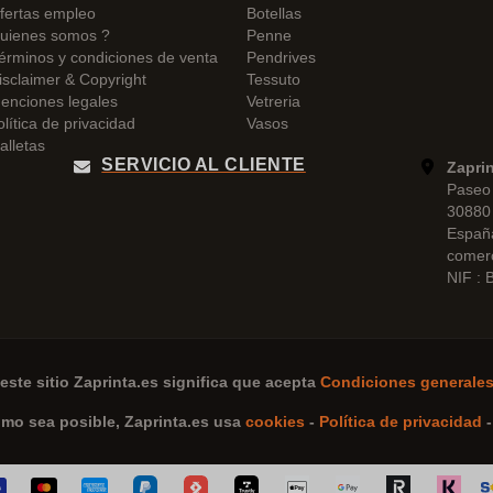
fertas empleo
Botellas
uienes somos ?
Penne
érminos y condiciones de venta
Pendrives
isclaimer & Copyright
Tessuto
enciones legales
Vetreria
olítica de privacidad
Vasos
alletas
SERVICIO AL CLIENTE
Zapri
Paseo 
30880 
Españ
comer
NIF :
este sitio
Zaprinta.es
significa que acepta
Condiciones generales
omo sea posible,
Zaprinta.es
usa
cookies
-
Política de privacidad