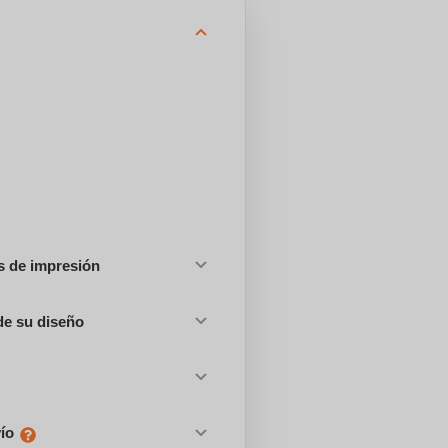
es de impresión
de su diseño
vío