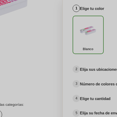
Elige tu color
1
Blanco
Elija sus ubicacion
2
Número de colores 
3
Elige tu cantidad
4
las categorías:
Elija su fecha de en
5