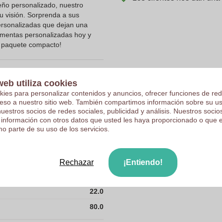
eño personalizado, nuestro
u visión. Sorprenda a sus
personalizadas que dejan una
 mentas personalizadas hoy y
n paquete compacto!
web utiliza cookies
kies para personalizar contenidos y anuncios, ofrecer funciones de red
10045380
ceso a nuestro sitio web. También compartimos información sobre su u
nuestros socios de redes sociales, publicidad y análisis. Nuestros soci
22 x 15 x 80 mm
 información con otros datos que usted les haya proporcionado o que 
o parte de su uso de los servicios.
22 mm
15 mm
80 mm
Rechazar
¡Entiendo!
15.0
22.0
80.0