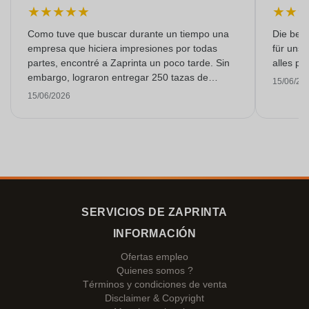
★
★
★
★
★
★
★
Como tuve que buscar durante un tiempo una
Die bedr
empresa que hiciera impresiones por todas
für unse
partes, encontré a Zaprinta un poco tarde. Sin
alles pr
embargo, lograron entregar 250 tazas de
15/06/20
esmalte con una impresión excelente a tiempo.
15/06/2026
Estoy muy contenta con ellos. ¡Muchísimas
gracias!
SERVICIOS DE ZAPRINTA
INFORMACIÓN
Ofertas empleo
Quienes somos ?
Términos y condiciones de venta
Disclaimer & Copyright