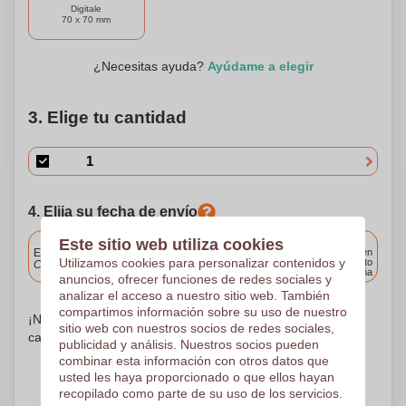
Digitale
70 x 70 mm
¿Necesitas ayuda?
Ayúdame a elegir
3. Elige tu cantidad
4. Elija su fecha de envío
Incluido
Este sitio web utiliza cookies
Entrega estándar
Entrega en
Utilizamos cookies para personalizar contenidos y
cualquier punto
Cargue y apruebe sus archivos antes de las 9.30 a.m.
de España
anuncios, ofrecer funciones de redes sociales y
analizar el acceso a nuestro sitio web. También
compartimos información sobre su uso de nuestro
¡No te preocupes! Simplemente suba sus archivos a la
sitio web con nuestros socios de redes sociales,
canasta de compras
publicidad y análisis. Nuestros socios pueden
combinar esta información con otros datos que
usted les haya proporcionado o que ellos hayan
recopilado como parte de su uso de los servicios.