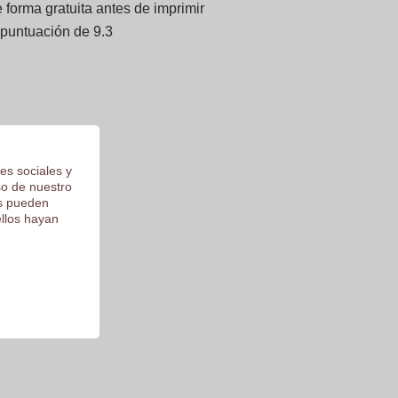
forma gratuita antes de imprimir
 puntuación de 9.3
es sociales y
so de nuestro
os pueden
ellos hayan