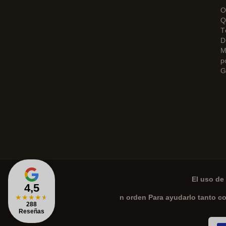
O
Q
T
D
M
p
G
El uso de 
4,5
★
★
★
★
★
n orden Para ayudarlo tanto c
288
Reseñas