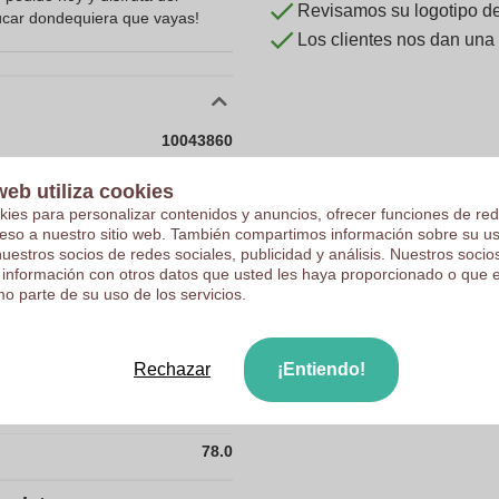
Revisamos su logotipo de 
zúcar dondequiera que vayas!
Los clientes nos dan una
10043860
140 g
web utiliza cookies
48 x 6 x 78 mm
kies para personalizar contenidos y anuncios, ofrecer funciones de red
ceso a nuestro sitio web. También compartimos información sobre su u
48 mm
nuestros socios de redes sociales, publicidad y análisis. Nuestros soci
 información con otros datos que usted les haya proporcionado o que 
6 mm
o parte de su uso de los servicios.
78 mm
140.0
Rechazar
¡Entiendo!
48.0
6.0
78.0