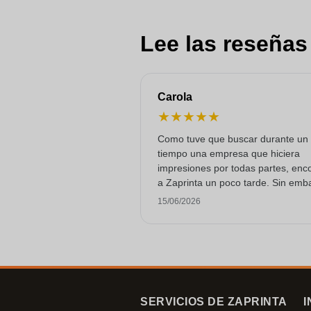
Lee las reseñas
Carola
★
★
★
★
★
Como tuve que buscar durante un
tiempo una empresa que hiciera
impresiones por todas partes, enc
a Zaprinta un poco tarde. Sin emb
lograron entregar 250 tazas de es
15/06/2026
con una impresión excelente a tie
Estoy muy contenta con ellos.
¡Muchísimas gracias!
SERVICIOS DE ZAPRINTA
I