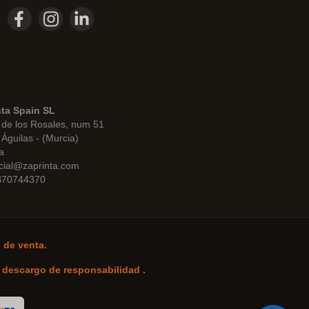
nta Spain SL
de los Rosales, num 51
Águilas - (Murcia)
a
cial@zaprinta.com
 B70744370
 de venta.
-
descargo de responsabilidad
.