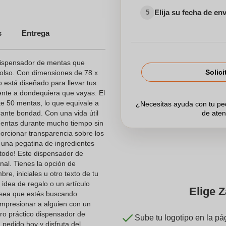
Elija su fecha de en
5
s
Entrega
dispensador de mentas que
Solici
bolso. Con dimensiones de 78 x
está diseñado para llevar tus
nte a dondequiera que vayas. El
 50 mentas, lo que equivale a
¿Necesitas ayuda con tu p
nte bondad. Con una vida útil
de aten
mentas durante mucho tiempo sin
orcionar transparencia sobre los
o una pegatina de ingredientes
 todo! Este dispensador de
al. Tienes la opción de
re, iniciales u otro texto de tu
 idea de regalo o un artículo
Elige Z
 sea que estés buscando
 impresionar a alguien con un
ro práctico dispensador de
Sube tu logotipo en la pá
 pedido hoy y disfruta del