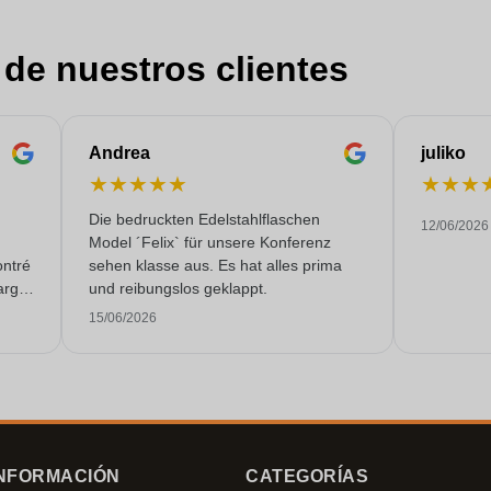
 de nuestros clientes
Andrea
juliko
★
★
★
★
★
★
★
★
Die bedruckten Edelstahlflaschen
12/06/2026
Model ´Felix` für unsere Konferenz
ontré
sehen klasse aus. Es hat alles prima
argo,
und reibungslos geklappt.
malte
15/06/2026
mpo.
NFORMACIÓN
CATEGORÍAS