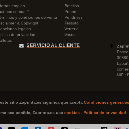
fertas empleo
Botellas
uienes somos ?
Penne
érminos y condiciones de venta
Pendrives
isclaimer & Copyright
Tessuto
enciones legales
Vetreria
olítica de privacidad
Vasos
alletas
SERVICIO AL CLIENTE
Zapri
Paseo 
30880 
Españ
comer
NIF :
este sitio
Zaprinta.es
significa que acepta
Condiciones generales
omo sea posible,
Zaprinta.es
usa
cookies
-
Política de privacidad