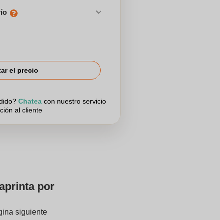
vío
tar el precio
edido?
Chatea
con nuestro servicio
ción al cliente
aprinta por
gina siguiente