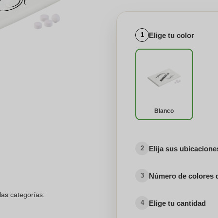
Elige tu color
1
Blanco
Elija sus ubicacion
2
Número de colores 
3
las categorías:
Elige tu cantidad
4