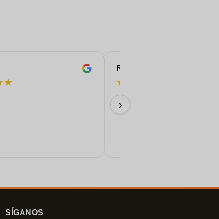
ROBERT
★
★
★
★
★
★
★
¡Perfecto!
›
11/06/2026
SÍGANOS