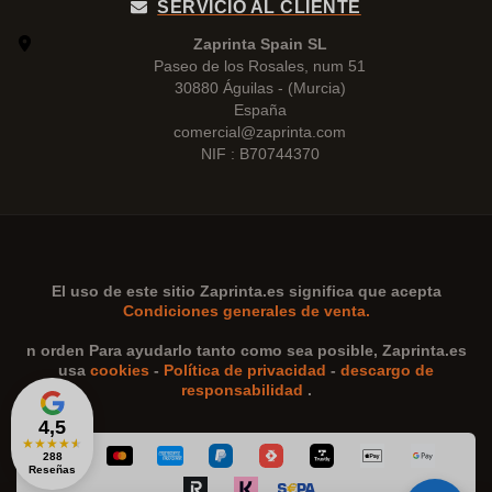
SERVICIO AL CLIENTE
Zaprinta Spain SL
Paseo de los Rosales, num 51
30880 Águilas - (Murcia)
España
comercial@zaprinta.com
NIF : B70744370
El uso de este sitio
Zaprinta.es
significa que acepta
Condiciones generales de venta.
n orden Para ayudarlo tanto como sea posible,
Zaprinta.es
usa
cookies
-
Política de privacidad
-
descargo de
responsabilidad
.
4,5
★
★
★
★
★
288
Reseñas