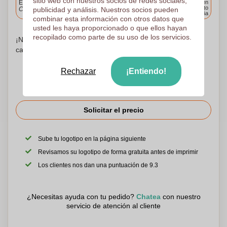
sitio web con nuestros socios de redes sociales,
Entrega estándar
Entrega en
cualquier punto
Cargue y apruebe sus archivos antes de las 9.30 a.m.
publicidad y análisis. Nuestros socios pueden
de España
combinar esta información con otros datos que
usted les haya proporcionado o que ellos hayan
recopilado como parte de su uso de los servicios.
¡No te preocupes! Simplemente suba sus archivos a la
canasta de compras
Rechazar
¡Entiendo!
Solicitar el precio
Sube tu logotipo en la página siguiente
Revisamos su logotipo de forma gratuita antes de imprimir
Los clientes nos dan una puntuación de 9.3
¿Necesitas ayuda con tu pedido?
Chatea
con nuestro
servicio de atención al cliente