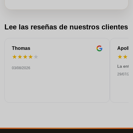
Lee las reseñas de nuestros clientes
Thomas
Apollo
★
★
★
★
★
★
★
La entre
03/08/2026
29/07/20