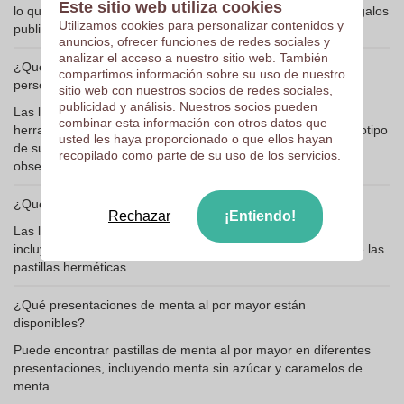
Este sitio web utiliza cookies
lo que las hace perfectas como artículos promocionales o regalos
Utilizamos cookies para personalizar contenidos y
publicitarios.
anuncios, ofrecer funciones de redes sociales y
analizar el acceso a nuestro sitio web. También
¿Qué beneficios ofrecen las latas de menta
compartimos información sobre su uso de nuestro
personalizadas?
sitio web con nuestros socios de redes sociales,
publicidad y análisis. Nuestros socios pueden
Las latas de menta personalizadas son una excelente
combinar esta información con otros datos que
herramienta de merchandising, ya que permiten incluir el logotipo
usted les haya proporcionado o que ellos hayan
de su empresa y ofrecer un producto de alta calidad como
recopilado como parte de su uso de los servicios.
obsequio.
¿Qué tipos de cierre tienen las latas de menta?
Rechazar
¡Entiendo!
Las latas de menta vienen con distintos tipos de cierre,
incluyendo la tapa deslizante, que es fácil de usar y mantiene las
pastillas herméticas.
¿Qué presentaciones de menta al por mayor están
disponibles?
Puede encontrar pastillas de menta al por mayor en diferentes
presentaciones, incluyendo menta sin azúcar y caramelos de
menta.