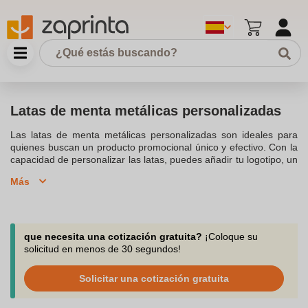
Latas de menta metálicas personalizadas
Las latas de menta metálicas personalizadas son ideales para
quienes buscan un producto promocional único y efectivo. Con la
capacidad de personalizar las latas, puedes añadir tu logotipo, un
diseño único o una etiqueta personalizada que refleje tu marca.
Más
Estas latas, que pueden ser de hojalata o lata de metal, son
perfectas para almacenar pastillas de menta, caramelos de
menta o caramelos en forma. Las latas de menta personalizadas
son un excelente obsequio en eventos, ferias o como regalos
publicitarios. El embalaje puede incluir una tapa deslizante,
que necesita una cotización gratuita?
¡Coloque su
haciendo que el acceso a las pastillas de menta sea sencillo y
solicitud en menos de 30 segundos!
cómodo. Además, la personalización permite una impresión a
todo color o digital, asegurando que tu logotipo destaque. Este
Solicitar una cotización gratuita
tipo de productos de alta calidad no solo son estéticamente
agradables, sino también prácticos, ya que permiten guardar