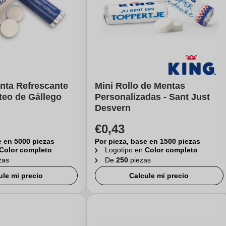
nta Refrescante
Mini Rollo de Mentas
teo de Gállego
Personalizadas - Sant Just
Desvern
€0,43
e en 5000 piezas
Por pieza, base en 1500 piezas
Color completo
Logotipo en
Color completo
zas
De
250
piezas
ule mi precio
Calcule mi precio