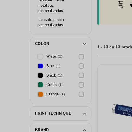
Latas de menta
impresión. Desde
q
metálicas
personalización d
personalizadas
escala. Aprovecha 
de crear un produ
Latas de menta
personalizadas
COLOR
1 - 13 en 13 pro
White
(3)
Blue
(1)
Black
(1)
Green
(1)
Orange
(1)
PRINT TECHNIQUE
BRAND