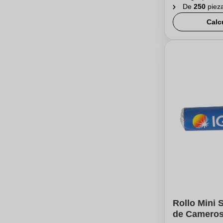
De
250
piez
Calc
Rollo Mini 
de Camero