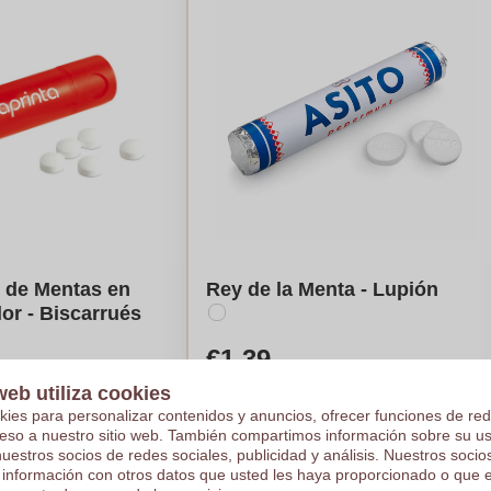
 de Mentas en
Rey de la Menta - Lupión
or - Biscarrués
€1,39
e en 1000 piezas
Por pieza, base en 1000 piezas
web utiliza cookies
Color completo
Logotipo en
Color completo
kies para personalizar contenidos y anuncios, ofrecer funciones de red
as
De
250
piezas
ceso a nuestro sitio web. También compartimos información sobre su u
nuestros socios de redes sociales, publicidad y análisis. Nuestros soci
ule mi precio
Calcule mi precio
 información con otros datos que usted les haya proporcionado o que 