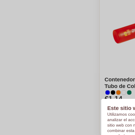
Contenedor
Tubo de Col
€1,14
Por pieza, bas
Este sitio 
Logotipo en
Utilizamos coo
De
250
piez
analizar el ac
sitio web con 
Calc
combinar esta