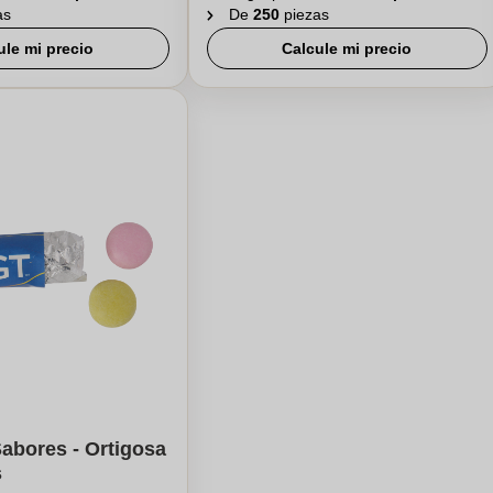
as
De
250
piezas
ule mi precio
Calcule mi precio
Sabores - Ortigosa
s