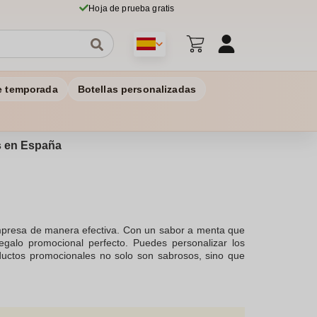
Hoja de prueba gratis
e temporada
Botellas personalizadas
os en España
empresa de manera efectiva. Con un sabor a menta que
egalo promocional perfecto. Puedes personalizar los
ductos promocionales no solo son sabrosos, sino que
zados es sencillo y te permite elegir entre diferentes
estos menta sin azúcar ofrecen un aire fresco en cada
s se cumplan sin demora. Los amantes de los dulces
e estos artículos promocionales causarán una buena