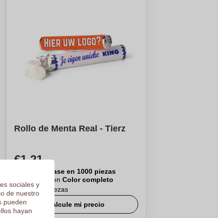
Rollo de Menta Real - Tierz
€1,21
Por pieza, base en 1000 piezas
Logotipo en
Color completo
es sociales y
De
100
piezas
so de nuestro
os pueden
Calcule mi precio
ellos hayan