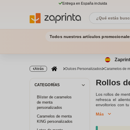
Entrega en España incluida
Todos nuestros artículos promocionale
Zaprint
Atrás
Dulces Personalizados
Caramelos de m
Rollos d
CATEGORÍAS
Los rollos de men
Blíster de caramelos
refresca el alien
de menta
envoltorios con t
personalizados
también son un dul
Más
tipos de caramelo
Caramelos de menta
bocado. Además, 
KING personalizados
apreciarán el es