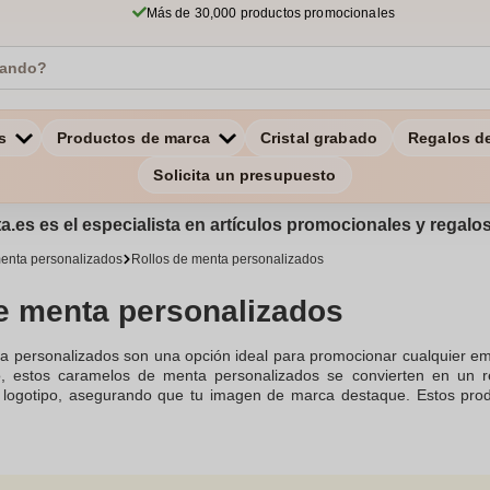
Más de 30,000 productos promocionales
s
Productos de marca
Cristal grabado
Regalos d
Solicita un presupuesto
a.es es el especialista en artículos promocionales y regal
enta personalizados
Rollos de menta personalizados
e menta personalizados
ta personalizados son una opción ideal para promocionar cualquier 
to, estos caramelos de menta personalizados se convierten en un r
u logotipo, asegurando que tu imagen de marca destaque. Estos pro
ce obsequio para cualquier ocasión. Encargar rollos de menta personali
s. Ideales como caramelos personalizados para regalos corporativos, 
la entrega rápida y el envío gratis garantizan que tus necesidade
fuerzo adicional de personalización, y puedes estar seguro de qu