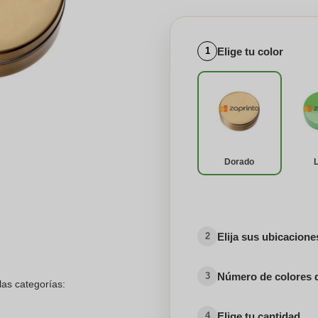
Elige tu color
1
Dorado
Elija sus ubicacion
2
Número de colores 
3
las categorías:
Elige tu cantidad
4