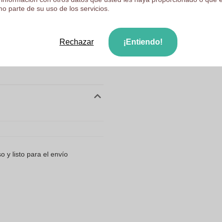
Sube tu logotipo en la pá
n Lata Redonda - Olèrdola con el
o parte de su uso de los servicios.
mos enviar tu logotipo o diseño
Revisamos su logotipo de 
Los clientes nos dan una
Rechazar
¡Entiendo!
) de mi logo?
e impresión al realizar tu
mediato. Si tu logotipo no está
 y listo para el envío