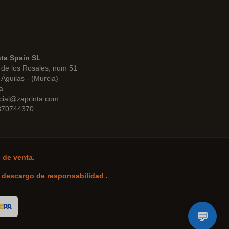
nta Spain SL
de los Rosales, num 51
Águilas - (Murcia)
a
cial@zaprinta.com
 B70744370
 de venta.
-
descargo de responsabilidad
.