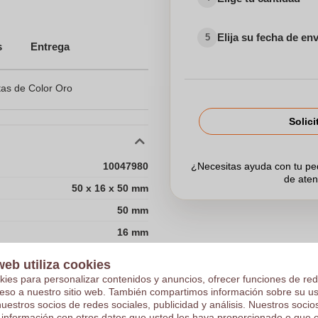
Elija su fecha de en
5
s
Entrega
as de Color Oro
Solici
10047980
¿Necesitas ayuda con tu p
de aten
50 x 16 x 50 mm
50 mm
16 mm
50 mm
web utiliza cookies
kies para personalizar contenidos y anuncios, ofrecer funciones de red
Elige Z
de datos
ceso a nuestro sitio web. También compartimos información sobre su u
nuestros socios de redes sociales, publicidad y análisis. Nuestros soci
ar mis archivos?
 información con otros datos que usted les haya proporcionado o que 