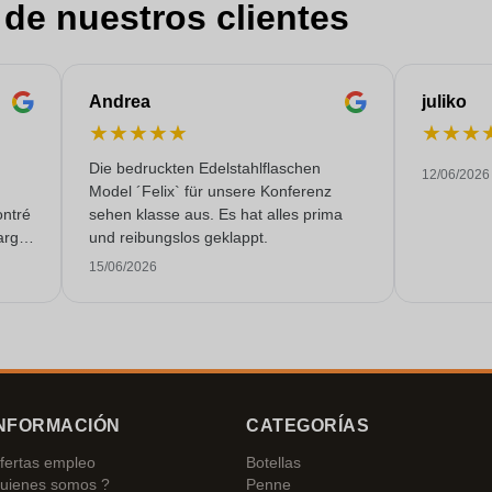
 de nuestros clientes
Andrea
juliko
★
★
★
★
★
★
★
★
Die bedruckten Edelstahlflaschen
12/06/2026
Model ´Felix` für unsere Konferenz
ontré
sehen klasse aus. Es hat alles prima
argo,
und reibungslos geklappt.
malte
15/06/2026
mpo.
NFORMACIÓN
CATEGORÍAS
fertas empleo
Botellas
uienes somos ?
Penne