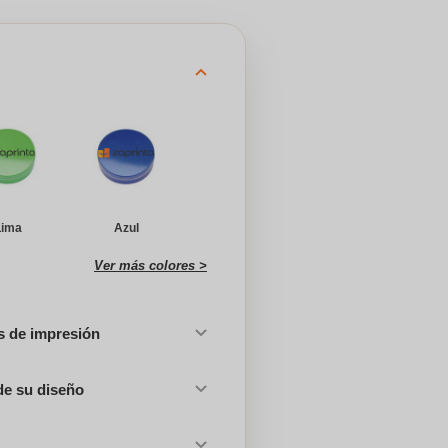
Lima
Azul
Ver más colores >
es de impresión
de su diseño