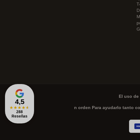
T
D
M
p
G
El uso de 
4,5
★
★
★
★
★
n orden Para ayudarlo tanto c
288
Reseñas