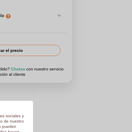
vío
tar el precio
edido?
Chatea
con nuestro servicio
ción al cliente
es sociales y
aprinta por
so de nuestro
os pueden
ellos hayan