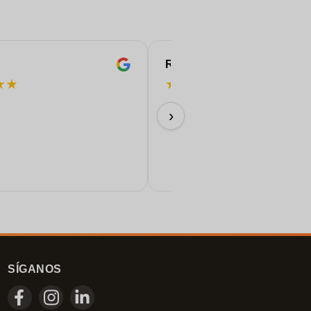
ROBERT
★
★
★
★
★
★
★
¡Perfecto!
›
11/06/2026
SÍGANOS