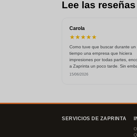
Lee las reseñas
Carola
★
★
★
★
★
Como tuve que buscar durante un
tiempo una empresa que hiciera
impresiones por todas partes, enc
a Zaprinta un poco tarde. Sin emb
lograron entregar 250 tazas de es
15/06/2026
con una impresión excelente a tie
Estoy muy contenta con ellos.
¡Muchísimas gracias!
SERVICIOS DE ZAPRINTA
I
O
Q