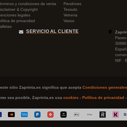
érminos y condiciones de venta
Pendrives
isclaimer & Copyright
Tessuto
enciones legales
Vetreria
olítica de privacidad
Vasos
alletas
SERVICIO AL CLIENTE
Zapri
Paseo 
30880 
Españ
comer
NIF :
este sitio
Zaprinta.es
significa que acepta
Condiciones generales
omo sea posible,
Zaprinta.es
usa
cookies
-
Política de privacidad