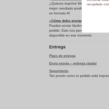
¿Quieres imprimir Mentas Multicolor e
recopilado com
mejor resultado posible? Te recomenda
en formato AI
¿Cómo debo enviar el/los archivo(s
Puedes enviar fácilmente tus archivos d
pedido. Esto nos permite empezar de in
disponible en ese momento
Entrega
Plazo de entrega
Envío exprés – entrega rápida!
Seguimiento
Tan pronto como tu pedido esté impreso