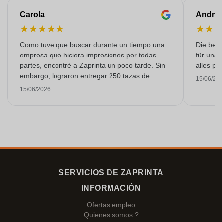
Carola
Andre
★
★
★
★
★
★
★
Como tuve que buscar durante un tiempo una
Die bedr
empresa que hiciera impresiones por todas
für unse
partes, encontré a Zaprinta un poco tarde. Sin
alles pr
embargo, lograron entregar 250 tazas de
15/06/20
esmalte con una impresión excelente a tiempo.
15/06/2026
Estoy muy contenta con ellos. ¡Muchísimas
gracias!
SERVICIOS DE ZAPRINTA
INFORMACIÓN
Ofertas empleo
Quienes somos ?