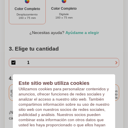
multitud y deja una impresión duradera con el TeaFlyer!
Color Completo
Color Completo
Digitale
Desplazamiento
160 x 75 mm
160 x 75 mm
¿Necesitas ayuda?
Ayúdame a elegir
3. Elige tu cantidad
4. Elija su fecha de envío
Este sitio web utiliza cookies
Incluido
Utilizamos cookies para personalizar contenidos y
Entrega estándar
Entrega en
anuncios, ofrecer funciones de redes sociales y
cualquier punto
Cargue y apruebe sus archivos antes de las 9.30 a.m.
de España
analizar el acceso a nuestro sitio web. También
compartimos información sobre su uso de nuestro
sitio web con nuestros socios de redes sociales,
¡No te preocupes! Simplemente suba sus archivos a la
publicidad y análisis. Nuestros socios pueden
canasta de compras
combinar esta información con otros datos que
usted les haya proporcionado o que ellos hayan