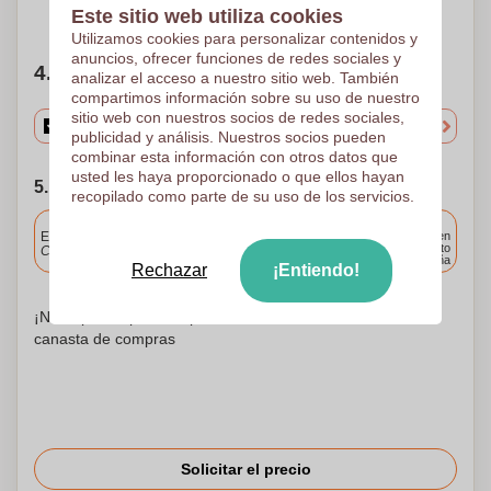
¿Necesitas ayuda?
Ayúdame a elegir
Este sitio web utiliza cookies
Utilizamos cookies para personalizar contenidos y
anuncios, ofrecer funciones de redes sociales y
4. Elige tu cantidad
analizar el acceso a nuestro sitio web. También
compartimos información sobre su uso de nuestro
sitio web con nuestros socios de redes sociales,
publicidad y análisis. Nuestros socios pueden
combinar esta información con otros datos que
usted les haya proporcionado o que ellos hayan
5. Elija su fecha de envío
recopilado como parte de su uso de los servicios.
Incluido
Entrega estándar
Entrega en
cualquier punto
Cargue y apruebe sus archivos antes de las 9.30 a.m.
de España
Rechazar
¡Entiendo!
¡No te preocupes! Simplemente suba sus archivos a la
canasta de compras
Solicitar el precio