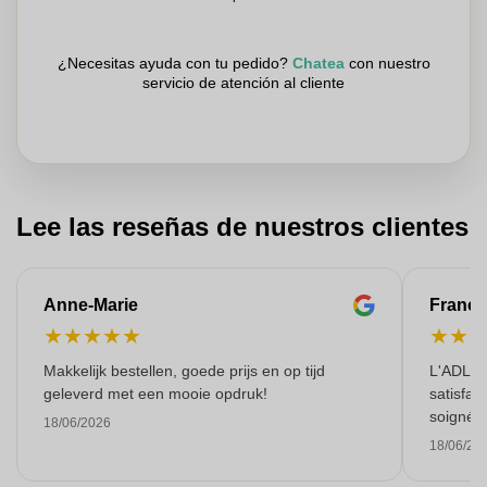
¿Necesitas ayuda con tu pedido?
Chatea
con nuestro
servicio de atención al cliente
Lee las reseñas de nuestros clientes
Anne-Marie
Franço
★
★
★
★
★
★
★
Makkelijk bestellen, goede prijs en op tijd
L'ADL L
geleverd met een mooie opdruk!
satisfai
soigné e
18/06/2026
18/06/20