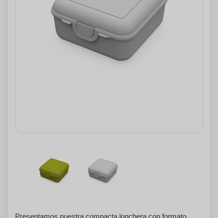
Presentamos nuestra compacta lonchera con formato