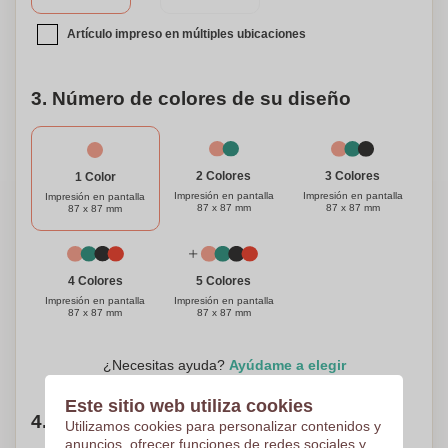
experiencia a la hora del almuerzo. Personalízala con
iMould y disfruta de la comodidad, el estilo y la
Artículo impreso en múltiples ubicaciones
funcionalidad que ofrece. ¡Buen apetito!
3. Número de colores de su diseño
3 Colores
2 Colores
1 Color
Impresión en pantalla
Impresión en pantalla
Impresión en pantalla
87 x 87 mm
87 x 87 mm
87 x 87 mm
4 Colores
5 Colores
Impresión en pantalla
Impresión en pantalla
87 x 87 mm
87 x 87 mm
¿Necesitas ayuda?
Ayúdame a elegir
Este sitio web utiliza cookies
4. Elige tu cantidad
Utilizamos cookies para personalizar contenidos y
anuncios, ofrecer funciones de redes sociales y