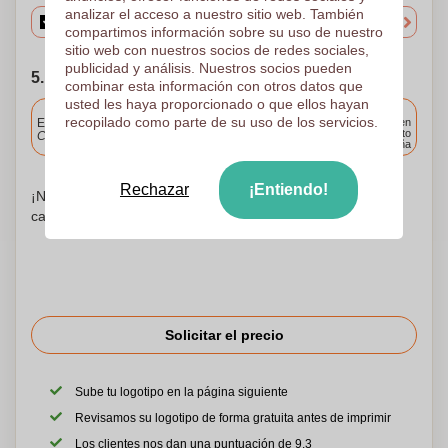
analizar el acceso a nuestro sitio web. También
compartimos información sobre su uso de nuestro
sitio web con nuestros socios de redes sociales,
publicidad y análisis. Nuestros socios pueden
5. Elija su fecha de envío
combinar esta información con otros datos que
usted les haya proporcionado o que ellos hayan
Incluido
recopilado como parte de su uso de los servicios.
Entrega estándar
Entrega en
cualquier punto
Cargue y apruebe sus archivos antes de las 9.30 a.m.
de España
Rechazar
¡Entiendo!
¡No te preocupes! Simplemente suba sus archivos a la
canasta de compras
Solicitar el precio
Sube tu logotipo en la página siguiente
Revisamos su logotipo de forma gratuita antes de imprimir
Los clientes nos dan una puntuación de 9.3