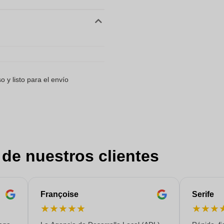
 y listo para el envío
 de nuestros clientes
Françoise
Serife
★
★
★
★
★
★
★
★