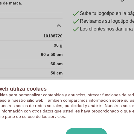
es de marca.
Sube tu logotipo en la pá
Revisamos su logotipo de 
Los clientes nos dan una
10188720
90 g
60 x 50 cm
60 cm
50 cm
Pakistán
web utiliza cookies
100
kies para personalizar contenidos y anuncios, ofrecer funciones de red
ceso a nuestro sitio web. También compartimos información sobre su u
nuestros socios de redes sociales, publicidad y análisis. Nuestros soci
100% algodón
 información con otros datos que usted les haya proporcionado o que 
29.0 cm
o parte de su uso de los servicios.
40.0 cm