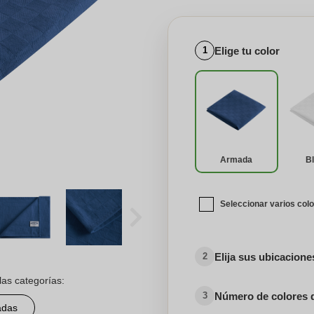
Elige tu color
1
Armada
B
Seleccionar varios col
Elija sus ubicacion
2
las categorías:
Número de colores 
3
adas