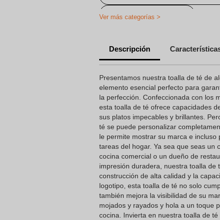
Toallas Personalizadas
Ver más categorías >
Artículos de salud y bienestar per
Descripción
Característica
Regalos Promocionales Personaliza
Presentamos nuestra toalla de té de 
elemento esencial perfecto para garan
la perfección. Confeccionada con los 
esta toalla de té ofrece capacidades d
sus platos impecables y brillantes. Per
té se puede personalizar completament
le permite mostrar su marca e incluso 
tareas del hogar. Ya sea que seas un 
cocina comercial o un dueño de resta
impresión duradera, nuestra toalla de t
construcción de alta calidad y la capa
logotipo, esta toalla de té no solo cum
también mejora la visibilidad de su mar
mojados y rayados y hola a un toque p
cocina. Invierta en nuestra toalla de 