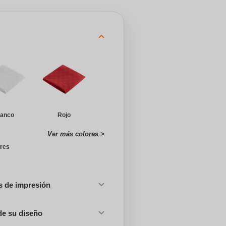
lanco
Rojo
Ver más colores >
ores
es de impresión
de su diseño