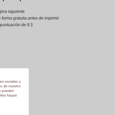
gina siguiente
forma gratuita antes de imprimir
 puntuación de 9.3
es sociales y
so de nuestro
os pueden
ellos hayan