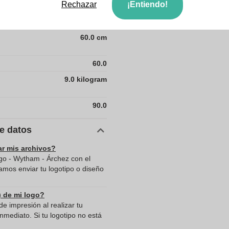
Rechazar
¡Entiendo!
50.0
60.0 cm
60.0
9.0 kilogram
90.0
de datos
ar mis archivos?
go - Wytham - Árchez con el
mos enviar tu logotipo o diseño
) de mi logo?
e impresión al realizar tu
mediato. Si tu logotipo no está