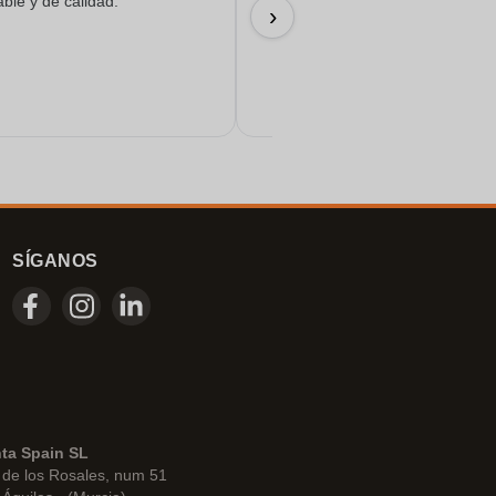
able y de calidad.
Todo salió de maravilla...
›
17/06/2026
SÍGANOS
nta Spain SL
de los Rosales, num 51