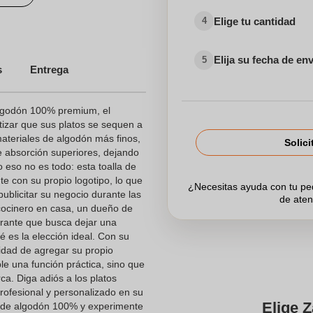
Elige tu cantidad
4
sonalizados
Elija su fecha de en
5
s
Entrega
dos para el Sector Sanitario
algodón 100% premium, el
tizar que sus platos se sequen a
materiales de algodón más finos,
Solici
e absorción superiores, dejando
o eso no es todo: esta toalla de
e con su propio logotipo, lo que
¿Necesitas ayuda con tu p
publicitar su negocio durante las
de aten
cocinero en casa, un dueño de
urante que busca dejar una
é es la elección ideal. Con su
cidad de agregar su propio
ple una función práctica, sino que
ca. Diga adiós a los platos
rofesional y personalizado en su
Elige Z
té de algodón 100% y experimente