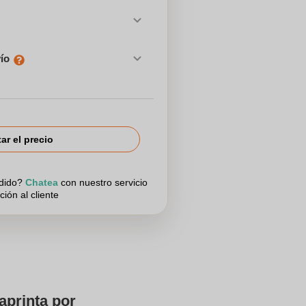
vío
tar el precio
edido?
Chatea
con nuestro servicio
ción al cliente
aprinta por