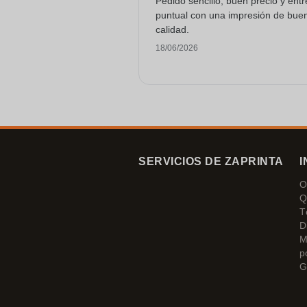
Pedido sencillo, buen precio y ent
puntual con una impresión de bue
calidad.
18/06/2026
SERVICIOS DE ZAPRINTA
I
O
Q
T
D
M
p
G