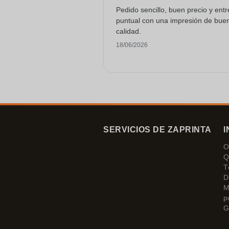
Pedido sencillo, buen precio y ent
puntual con una impresión de bue
calidad.
18/06/2026
SERVICIOS DE ZAPRINTA
I
O
Q
T
D
M
p
G