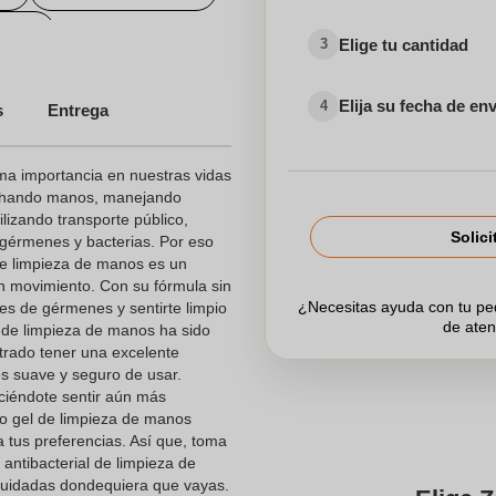
ados
Elige tu cantidad
3
Elija su fecha de en
4
s
Entrega
a importancia en nuestras vidas
echando manos, manejando
lizando transporte público,
Solici
gérmenes y bacterias. Por eso
 de limpieza de manos es un
n movimiento. Con su fórmula sin
¿Necesitas ayuda con tu p
s de gérmenes y sentirte limpio
de aten
l de limpieza de manos ha sido
rado tener una excelente
es suave y seguro de usar.
iéndote sentir aún más
ro gel de limpieza de manos
 tus preferencias. Así que, toma
 antibacterial de limpieza de
cuidadas dondequiera que vayas.