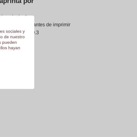
aprinta por
gina siguiente
forma gratuita antes de imprimir
es sociales y
 puntuación de 9.3
so de nuestro
os pueden
ellos hayan