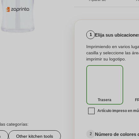
Elija sus ubicacion
1
Imprimiendo en varios lug
casilla y seleccione las á
imprimir su logotipo.
Trasera
F
Artículo impreso en mú
las categorías:
Número de colores 
2
n
Other kitchen tools