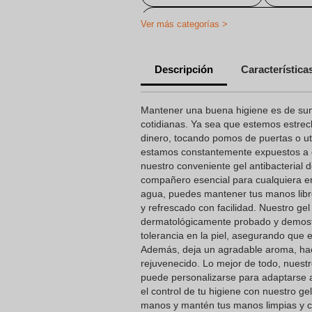
Geles Hidroalcohólicos Personaliz
Ver más categorías >
Descripción
Característica
Mantener una buena higiene es de sum
cotidianas. Ya sea que estemos estr
dinero, tocando pomos de puertas o uti
estamos constantemente expuestos a 
nuestro conveniente gel antibacterial
compañero esencial para cualquiera e
agua, puedes mantener tus manos libre
y refrescado con facilidad. Nuestro ge
dermatológicamente probado y demost
tolerancia en la piel, asegurando que 
Además, deja un agradable aroma, hac
rejuvenecido. Lo mejor de todo, nuest
puede personalizarse para adaptarse a
el control de tu higiene con nuestro gel
manos y mantén tus manos limpias y 