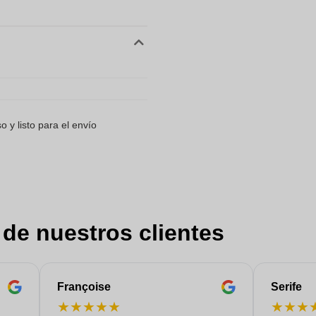
 y listo para el envío
 de nuestros clientes
Françoise
Serife
★
★
★
★
★
★
★
★