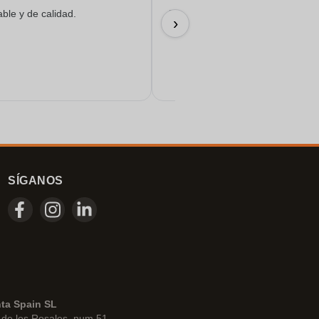
able y de calidad.
Todo salió de maravilla...
›
17/06/2026
SÍGANOS
nta Spain SL
de los Rosales, num 51