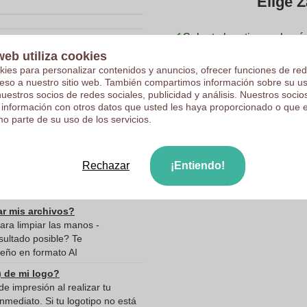
Elige Z
Sube tu logotipo en la pá
web utiliza cookies
Revisamos su logotipo de 
10050540
kies para personalizar contenidos y anuncios, ofrecer funciones de red
Los clientes nos dan una
ceso a nuestro sitio web. También compartimos información sobre su u
153 x 81 x 57 mm
nuestros socios de redes sociales, publicidad y análisis. Nuestros soci
 información con otros datos que usted les haya proporcionado o que 
153 mm
o parte de su uso de los servicios.
81 mm
57 mm
Rechazar
¡Entiendo!
de datos
ar mis archivos?
ara limpiar las manos -
sultado posible? Te
eño en formato AI
) de mi logo?
e impresión al realizar tu
mediato. Si tu logotipo no está