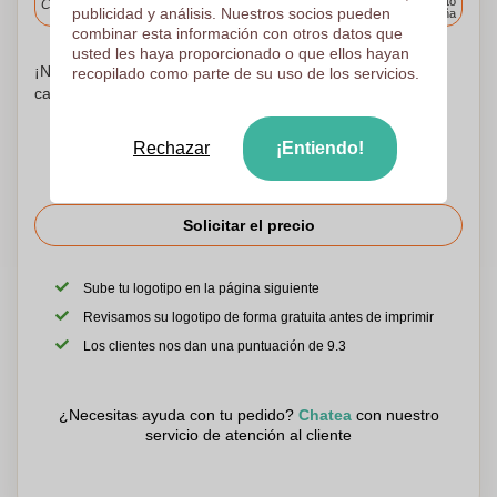
cualquier punto
Cargue y apruebe sus archivos antes de las 9.30 a.m.
publicidad y análisis. Nuestros socios pueden
de España
combinar esta información con otros datos que
usted les haya proporcionado o que ellos hayan
¡No te preocupes! Simplemente suba sus archivos a la
recopilado como parte de su uso de los servicios.
canasta de compras
Rechazar
¡Entiendo!
Solicitar el precio
Sube tu logotipo en la página siguiente
Revisamos su logotipo de forma gratuita antes de imprimir
Los clientes nos dan una puntuación de 9.3
¿Necesitas ayuda con tu pedido?
Chatea
con nuestro
servicio de atención al cliente