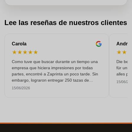
Lee las reseñas de nuestros clientes
Carola
Andre
★
★
★
★
★
★
★
Como tuve que buscar durante un tiempo una
Die bedr
empresa que hiciera impresiones por todas
für unse
partes, encontré a Zaprinta un poco tarde. Sin
alles pr
embargo, lograron entregar 250 tazas de
15/06/20
esmalte con una impresión excelente a tiempo.
15/06/2026
Estoy muy contenta con ellos. ¡Muchísimas
gracias!