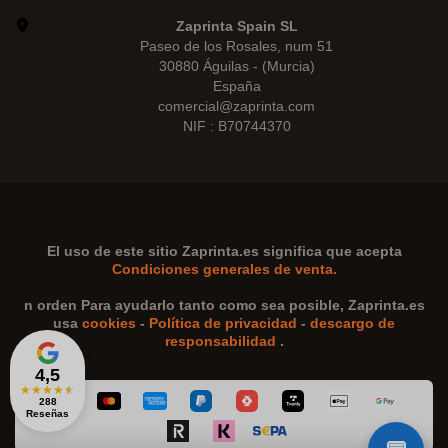
Zaprinta Spain SL
Paseo de los Rosales, num 51
30880 Águilas - (Murcia)
España
comercial@zaprinta.com
NIF : B70744370
El uso de este sitio
Zaprinta.es
significa que acepta
Condiciones generales de venta.
n orden Para ayudarlo tanto como sea posible,
Zaprinta.es
usa
cookies
-
Política de privacidad
-
descargo de
responsabilidad
.
4,5
★
★
★
★
★
288
Reseñas