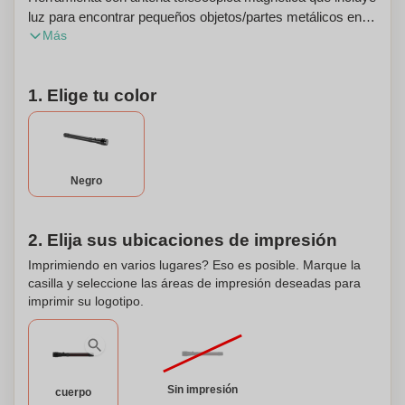
luz para encontrar pequeños objetos/partes metálicos en
Más
lugares que son difíciles de alcanzar o están oscuros.
Incluye 4 baterías LR44. Empacado en una caja de regalo
STAC. Esta herramienta también puede ser personalizada.
1. Elige tu color
Negro
2. Elija sus ubicaciones de impresión
Imprimiendo en varios lugares? Eso es posible. Marque la
casilla y seleccione las áreas de impresión deseadas para
imprimir su logotipo.
Sin impresión
cuerpo