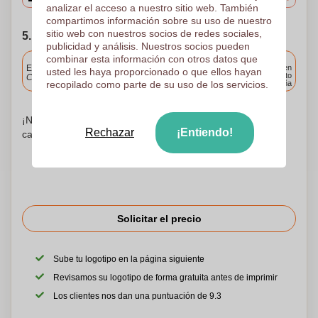
analizar el acceso a nuestro sitio web. También
compartimos información sobre su uso de nuestro
sitio web con nuestros socios de redes sociales,
5. Elija su fecha de envío
publicidad y análisis. Nuestros socios pueden
combinar esta información con otros datos que
Incluido
Entrega estándar
Entrega en
usted les haya proporcionado o que ellos hayan
cualquier punto
Cargue y apruebe sus archivos antes de las 9.30 a.m.
recopilado como parte de su uso de los servicios.
de España
¡No te preocupes! Simplemente suba sus archivos a la
Rechazar
¡Entiendo!
canasta de compras
Solicitar el precio
Sube tu logotipo en la página siguiente
Revisamos su logotipo de forma gratuita antes de imprimir
Los clientes nos dan una puntuación de 9.3