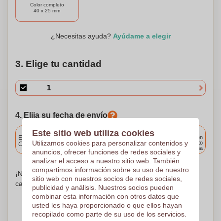
Color completo
40 x 25 mm
¿Necesitas ayuda?
Ayúdame a elegir
3. Elige tu cantidad
4. Elija su fecha de envío
Incluido
Este sitio web utiliza cookies
Entrega estándar
Entrega en
Utilizamos cookies para personalizar contenidos y
cualquier punto
Cargue y apruebe sus archivos antes de las 9.30 a.m.
de España
anuncios, ofrecer funciones de redes sociales y
analizar el acceso a nuestro sitio web. También
compartimos información sobre su uso de nuestro
¡No te preocupes! Simplemente suba sus archivos a la
sitio web con nuestros socios de redes sociales,
canasta de compras
publicidad y análisis. Nuestros socios pueden
combinar esta información con otros datos que
usted les haya proporcionado o que ellos hayan
recopilado como parte de su uso de los servicios.