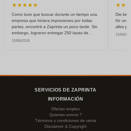
★
★
★
★
★
★
★
Como tuve que buscar durante un tiempo una
Die bedr
empresa que hiciera impresiones por todas
für unse
partes, encontré a Zaprinta un poco tarde. Sin
alles pr
embargo, lograron entregar 250 tazas de
15/06/20
esmalte con una impresión excelente a tiempo.
15/06/2026
Estoy muy contenta con ellos. ¡Muchísimas
gracias!
SERVICIOS DE ZAPRINTA
INFORMACIÓN
Ofertas empleo
Quienes somos ?
Términos y condiciones de venta
Disclaimer & Copyright