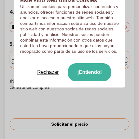
Este sitio web utiliza cookies
Utilizamos cookies para personalizar contenidos y
4. Elige tu cantidad
anuncios, ofrecer funciones de redes sociales y
analizar el acceso a nuestro sitio web. También
compartimos información sobre su uso de nuestro
sitio web con nuestros socios de redes sociales,
publicidad y análisis. Nuestros socios pueden
combinar esta información con otros datos que
5. Elija su fecha de envío
usted les haya proporcionado o que ellos hayan
recopilado como parte de su uso de los servicios.
Incluido
Entrega estándar
Entrega en
cualquier punto
Cargue y apruebe sus archivos antes de las 9.30 a.m.
de España
Rechazar
¡Entiendo!
¡No te preocupes! Simplemente suba sus archivos a la
canasta de compras
Solicitar el precio