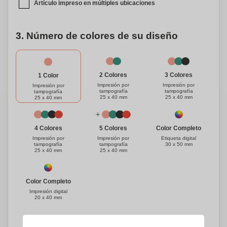
set de manicura de metal!
Artículo impreso en múltiples ubicaciones
3. Número de colores de su diseño
3 Colores
2 Colores
1 Color
Impresión por
Impresión por
Impresión por
tampografía
tampografía
tampografía
25 x 40 mm
25 x 40 mm
25 x 40 mm
Color Completo
4 Colores
5 Colores
Etiqueta digital
Impresión por
Impresión por
30 x 50 mm
tampografía
tampografía
25 x 40 mm
25 x 40 mm
Color Completo
Impresión digital
20 x 40 mm
¿Necesitas ayuda?
Ayúdame a elegir