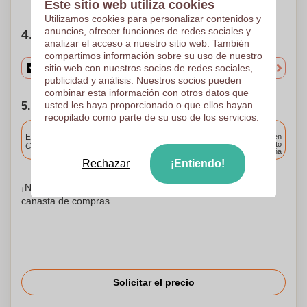
Este sitio web utiliza cookies
Utilizamos cookies para personalizar contenidos y
anuncios, ofrecer funciones de redes sociales y
4. Elige tu cantidad
analizar el acceso a nuestro sitio web. También
compartimos información sobre su uso de nuestro
sitio web con nuestros socios de redes sociales,
publicidad y análisis. Nuestros socios pueden
combinar esta información con otros datos que
usted les haya proporcionado o que ellos hayan
5. Elija su fecha de envío
recopilado como parte de su uso de los servicios.
Incluido
Entrega estándar
Entrega en
cualquier punto
Cargue y apruebe sus archivos antes de las 9.30 a.m.
de España
Rechazar
¡Entiendo!
¡No te preocupes! Simplemente suba sus archivos a la
canasta de compras
Solicitar el precio