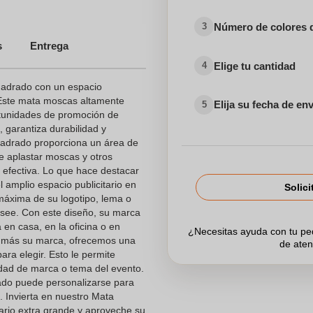
Número de colores 
3
s
Entrega
Elige tu cantidad
4
adrado con un espacio
. Este mata moscas altamente
Elija su fecha de en
5
rtunidades de promoción de
garantiza durabilidad y
cuadrado proporciona un área de
e aplastar moscas y otros
 efectiva. Lo que hace destacar
amplio espacio publicitario en
Solici
 máxima de su logotipo, lema o
see. Con este diseño, su marca
 en casa, en la oficina o en
¿Necesitas ayuda con tu p
ún más su marca, ofrecemos una
de aten
ara elegir. Esto le permite
dad de marca o tema del evento.
do puede personalizarse para
. Invierta en nuestro Mata
ario extra grande y aproveche su