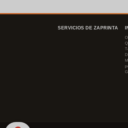
SERVICIOS DE ZAPRINTA
I
O
Q
T
D
M
p
G