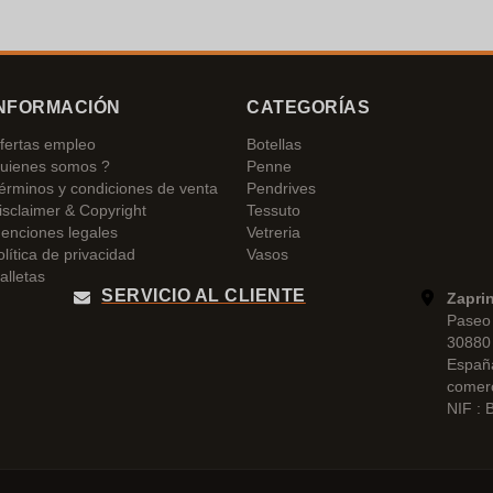
NFORMACIÓN
CATEGORÍAS
fertas empleo
Botellas
uienes somos ?
Penne
érminos y condiciones de venta
Pendrives
isclaimer & Copyright
Tessuto
enciones legales
Vetreria
olítica de privacidad
Vasos
alletas
SERVICIO AL CLIENTE
Zapri
Paseo 
30880 
Españ
comer
NIF :