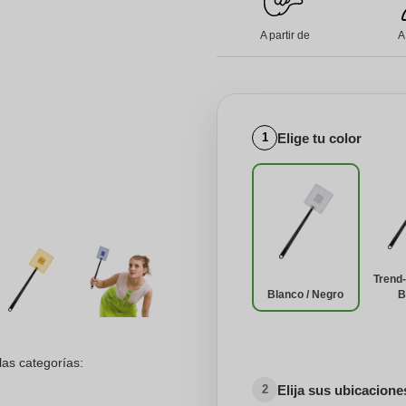
A partir de
A
Elige tu color
1
Trend-
Blanco / Negro
B
las categorías:
Elija sus ubicacion
2