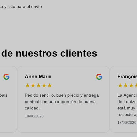
 y listo para el envío
 de nuestros clientes
Anne-Marie
Françoi
★
★
★
★
★
★
★
★
oals
Pedido sencillo, buen precio y entrega
La Agenci
puntual con una impresión de buena
de Lontze
calidad.
está muy 
recibido a
18/06/2026
un servici
18/06/2026