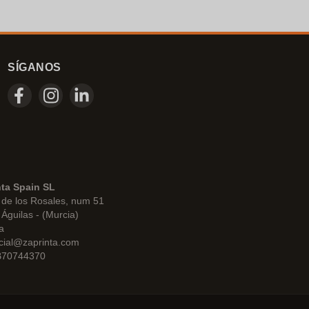
SÍGANOS
nta Spain SL
de los Rosales, num 51
Águilas - (Murcia)
a
cial@zaprinta.com
 B70744370