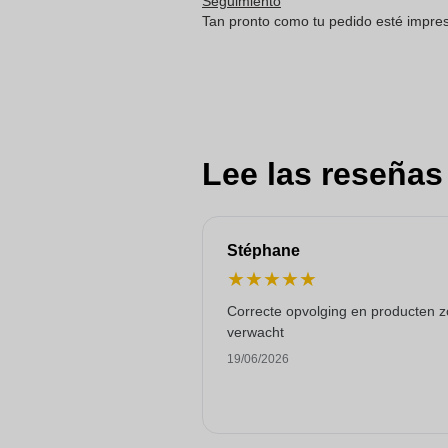
Seguimiento
Tan pronto como tu pedido esté impreso
Lee las reseñas
Stéphane
★
★
★
★
★
Correcte opvolging en producten z
verwacht
19/06/2026