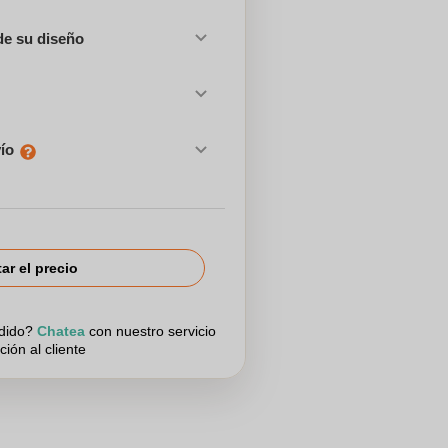
de su diseño
vío
tar el precio
edido?
Chatea
con nuestro servicio
ción al cliente