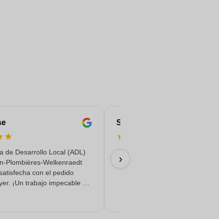
se
Serife
★
★
★
★
★
★
★
a de Desarrollo Local (ADL)
Rápido, fiable y con entrega de c
›
n-Plombières-Welkenraedt
18/06/2026
satisfecha con el pedido
yer. ¡Un trabajo impecable y
o de calidad!