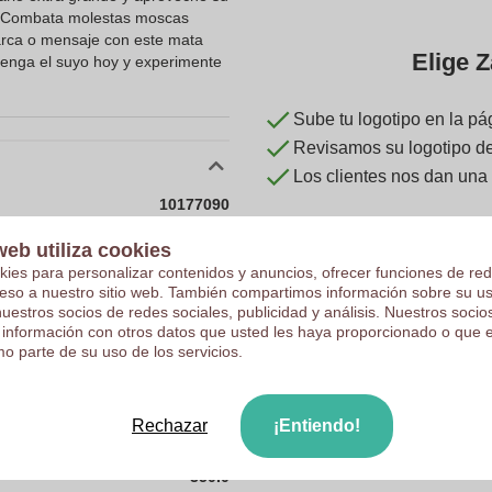
l. Combata molestas moscas
arca o mensaje con este mata
Elige Z
tenga el suyo hoy y experimente
Sube tu logotipo en la pá
Revisamos su logotipo de 
Los clientes nos dan una
10177090
20 g
web utiliza cookies
kies para personalizar contenidos y anuncios, ofrecer funciones de red
350 x 90 x 8 mm
ceso a nuestro sitio web. También compartimos información sobre su u
350 mm
nuestros socios de redes sociales, publicidad y análisis. Nuestros soci
 información con otros datos que usted les haya proporcionado o que 
90 mm
o parte de su uso de los servicios.
8 mm
Polipropileno
Rechazar
¡Entiendo!
90.0
350.0