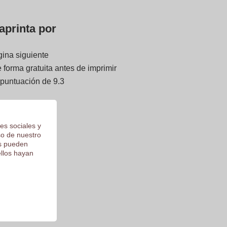
aprinta por
gina siguiente
forma gratuita antes de imprimir
 puntuación de 9.3
es sociales y
so de nuestro
os pueden
ellos hayan