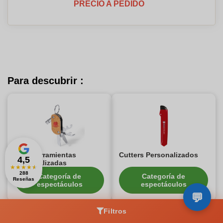
PRECIO A PEDIDO
Para descubrir :
Multiherramientas
Cutters Personalizados
4,5
personalizadas
★
★
★
★
★
288
Categoría de
Categoría de
Reseñas
espectáculos
espectáculos
Filtros