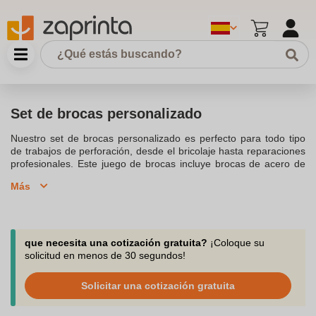
Set de brocas personalizado
Nuestro set de brocas personalizado es perfecto para todo tipo
de trabajos de perforación, desde el bricolaje hasta reparaciones
profesionales. Este juego de brocas incluye brocas de acero de
alta calidad, ideales para perforar metal, madera y plástico.
Más
Personalízalo con el logotipo de tu empresa, y ofrece a tus
clientes un accesorio útil y duradero. El set viene en un estuche
portátil, lo que lo convierte en un regalo promocional práctico y
resistente.
que necesita una cotización gratuita?
¡Coloque su
solicitud en menos de 30 segundos!
Solicitar una cotización gratuita