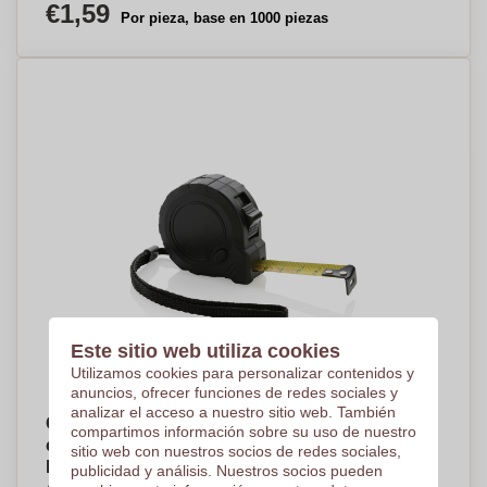
€1,59
Por pieza, base en 1000 piezas
Este sitio web utiliza cookies
Utilizamos cookies para personalizar contenidos y
anuncios, ofrecer funciones de redes sociales y
analizar el acceso a nuestro sitio web. También
Cinta métrica reciclada de ABS de 3 metros
compartimos información sobre su uso de nuestro
certificada por RCS con agarre de goma TRP -
sitio web con nuestros socios de redes sociales,
Membrilla
publicidad y análisis. Nuestros socios pueden