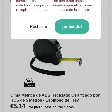
€4,37
combinar esta información con otros datos que
Por pieza, base en 250 piezas
usted les haya proporcionado o que ellos hayan
recopilado como parte de su uso de los servicios.
Rechazar
¡Entiendo!
Cinta Métrica de ABS Reciclado Certificado por
RCS de 5 Metros - Espinoso del Rey
€5,14
Por pieza, base en 250 piezas