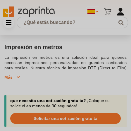
Impresión en metros
La impresión en metros es una solución ideal para quienes
necesitan impresiones personalizadas en grandes cantidades
para textiles. Nuestra técnica de impresión DTF (Direct to Film)
por metro ofrece una alta calidad de impresión y durabilidad,
Más
ideal para una variedad de tejidos como algodón, poliéster y
mezclas. Este método innovador permite transferir imágenes
vibrantes directamente a la tela, garantizando resultados óptimos
y resistentes a los lavados. Ofrecemos opciones de
personalización completas para que puedas elegir los diseños
que necesita una cotización gratuita?
¡Coloque su
que mejor se adapten a tus necesidades, ya sea para crear
solicitud en menos de 30 segundos!
productos de moda, merchandising o uniformes personalizados.
Con nuestras impresoras DTF, puedes obtener impresiones
Solicitar una cotización gratuita
detalladas y coloridas que capturan cada matiz de tu diseño.
Además, nuestros servicios incluyen asistencia en cada paso del