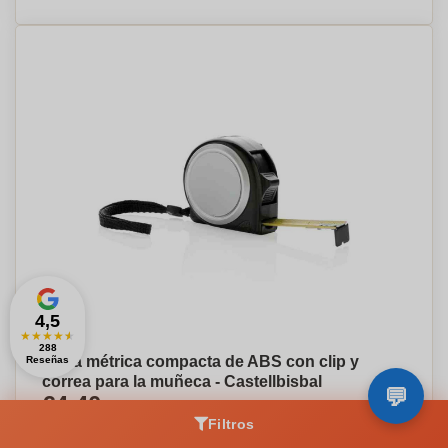
4,5
★
★
★
★
★
288
Cinta métrica compacta de ABS con clip y
Reseñas
correa para la muñeca - Castellbisbal
€4,40
Por pieza, base en 250 piezas
Filtros