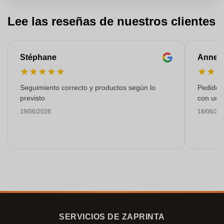
Lee las reseñas de nuestros clientes
Stéphane
Anne-M
★
★
★
★
★
★
★
Seguimiento correcto y productos según lo
Pedido s
previsto
con una
19/06/2026
18/06/20
SERVICIOS DE ZAPRINTA