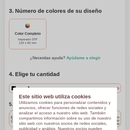
3. Número de colores de su diseño
Color Completo
Impresión DTF
120 x 60 mm
¿Necesitas ayuda?
Ayúdame a elegir
4. Elige tu cantidad
Este sitio web utiliza cookies
Utilizamos cookies para personalizar contenidos y
5. Elija su fecha de envío
anuncios, ofrecer funciones de redes sociales y
analizar el acceso a nuestro sitio web. También
Incluido
Entrega estándar
Entrega en
compartimos información sobre su uso de nuestro
cualquier punto
Cargue y apruebe sus archivos antes de las 9.30 a.m.
sitio web con nuestros socios de redes sociales,
de España
publicidad y análisis. Nuestros socios pueden