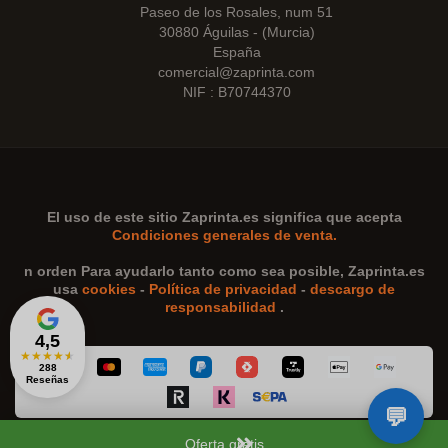
Paseo de los Rosales, num 51
30880 Águilas - (Murcia)
España
comercial@zaprinta.com
NIF : B70744370
El uso de este sitio
Zaprinta.es
significa que acepta
Condiciones generales de venta.
n orden Para ayudarlo tanto como sea posible,
Zaprinta.es
usa
cookies
-
Política de privacidad
-
descargo de
responsabilidad
.
4,5
★
★
★
★
★
288
Reseñas
Oferta gratis