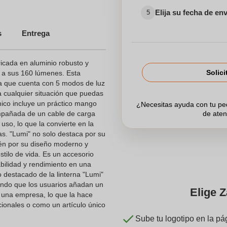
Elija su fecha de en
5
s
Entrega
ricada en aluminio robusto y
Solici
s a sus 160 lúmenes. Esta
ya que cuenta con 5 modos de luz
ra cualquier situación que puedas
ico incluye un práctico mango
¿Necesitas ayuda con tu p
compañada de un cable de carga
de aten
uso, lo que la convierte en la
as. "Lumi" no solo destaca por su
ién por su diseño moderno y
tilo de vida. Es un accesorio
bilidad y rendimiento en una
to destacado de la linterna "Lumi"
endo que los usuarios añadan un
Elige Z
e una empresa, lo que la hace
ionales o como un artículo único
Sube tu logotipo en la pá