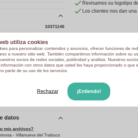
Revisamos su logotipo de 
Los clientes nos dan una
10371140
140 g
web utiliza cookies
175 mm
kies para personalizar contenidos y anuncios, ofrecer funciones de red
ceso a nuestro sitio web. También compartimos información sobre su u
175 mm
nuestros socios de redes sociales, publicidad y análisis. Nuestros soci
Aluminio
 información con otros datos que usted les haya proporcionado o que 
o parte de su uso de los servicios.
0.0
0.0
Rechazar
¡Entiendo!
140.0
175.0
de datos
ar mis archivos?
minosa - Villanueva del Trabuco