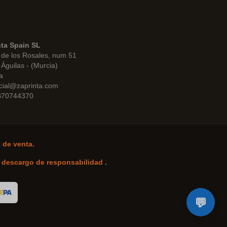
nta Spain SL
de los Rosales, num 51
Águilas - (Murcia)
a
cial@zaprinta.com
 B70744370
 de venta.
-
descargo de responsabilidad
.