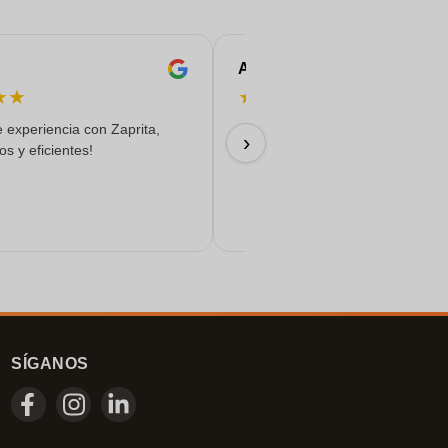
ALAN.
★
★
★
★
★
★
★
 experiencia con Zaprita,
25/06/2026
›
s y eficientes!
SÍGANOS