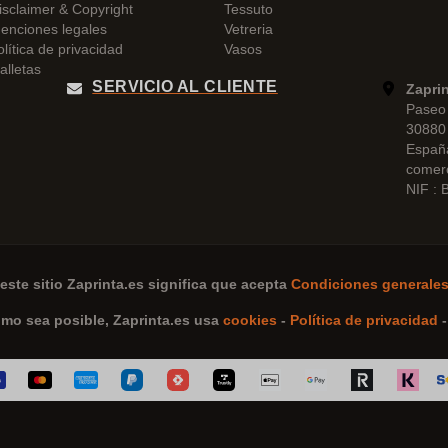
isclaimer & Copyright
Tessuto
enciones legales
Vetreria
olítica de privacidad
Vasos
alletas
SERVICIO AL CLIENTE
Zapri
Paseo 
30880 
Españ
comer
NIF :
este sitio
Zaprinta.es
significa que acepta
Condiciones generales
omo sea posible,
Zaprinta.es
usa
cookies
-
Política de privacidad