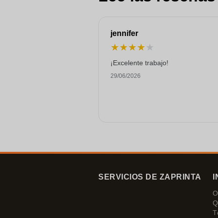
jennifer
★
★
★
★
★
¡Excelente trabajo!
29/06/2026
SERVICIOS DE ZAPRINTA
I
O
Q
T