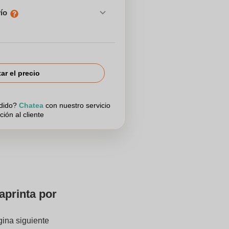
vío
tar el precio
edido?
Chatea
con nuestro servicio
ción al cliente
aprinta por
gina siguiente