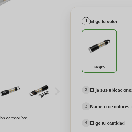
Elige tu color
1
Negro
Elija sus ubicacion
2
Número de colores 
3
las categorías:
Elige tu cantidad
4