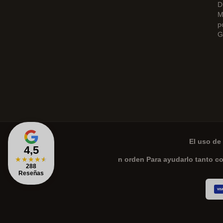
D
M
p
G
El uso de 
4,5
★
★
★
★
★
n orden Para ayudarlo tanto c
288
Reseñas