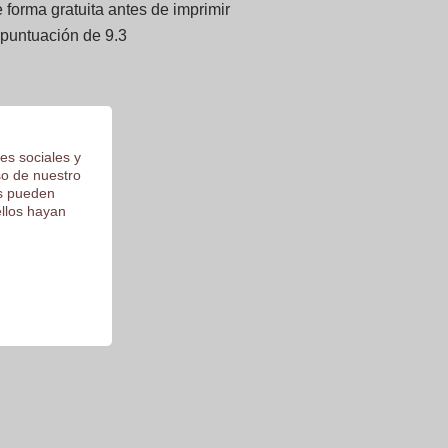
forma gratuita antes de imprimir
 puntuación de 9.3
es sociales y
so de nuestro
os pueden
ellos hayan