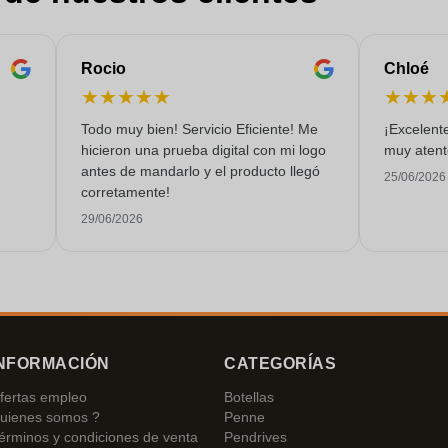
Rocio
Chloé
★
★
★
★
★
★
★
★
Todo muy bien! Servicio Eficiente! Me
¡Excelente
hicieron una prueba digital con mi logo
muy atento
antes de mandarlo y el producto llegó
25/06/2026
corretamente!
29/06/2026
NFORMACIÓN
CATEGORÍAS
fertas empleo
Botellas
uienes somos ?
Penne
érminos y condiciones de venta
Pendrives