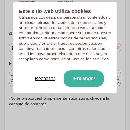
tampografía
tampografía
30 x 6 mm
30 x 6 mm
Este sitio web utiliza cookies
Utilizamos cookies para personalizar contenidos y
¿Necesitas ayuda?
Ayúdame a elegir
anuncios, ofrecer funciones de redes sociales y
analizar el acceso a nuestro sitio web. También
4. Elige tu cantidad
compartimos información sobre su uso de nuestro
sitio web con nuestros socios de redes sociales,
publicidad y análisis. Nuestros socios pueden
combinar esta información con otros datos que
usted les haya proporcionado o que ellos hayan
recopilado como parte de su uso de los servicios.
5. Elija su fecha de envío
Incluido
Entrega estándar
Entrega en
Rechazar
¡Entiendo!
cualquier punto
Cargue y apruebe sus archivos antes de las 9.30 a.m.
de España
¡No te preocupes! Simplemente suba sus archivos a la
canasta de compras