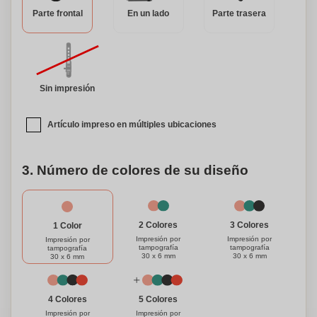
de batería, puedes disfrutar de horas de tiempo de
Parte frontal
En un lado
Parte trasera
conducción sin interrupciones. También es posible la
personalización con esta luz de bicicleta. Añade tu propio
toque personalizándola con tu nombre, logo, o cualquier
diseño que prefieras. Destaca entre la multitud y haz que
esta luz de bicicleta sea única. Experimenta una mayor
Sin impresión
seguridad y visibilidad en tus paseos en bicicleta con
nuestra luz de bicicleta versátil y recargable. Invierte en
Artículo impreso en múltiples ubicaciones
este compañero confiable y disfruta de paseos sin
preocupaciones, de día o de noche.
3. Número de colores de su diseño
3 Colores
2 Colores
1 Color
Impresión por
Impresión por
Impresión por
tampografía
tampografía
tampografía
30 x 6 mm
30 x 6 mm
30 x 6 mm
4 Colores
5 Colores
Impresión por
Impresión por