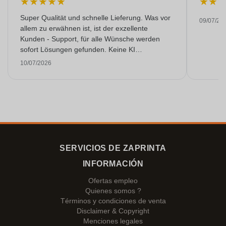
★
★
★
★
★
★
★
Super Qualität und schnelle Lieferung. Was vor
09/07/20
allem zu erwähnen ist, ist der exzellente
Kunden - Support, für alle Wünsche werden
sofort Lösungen gefunden. Keine KI
Gespräche. Sehr selten heutzutage. Top
10/07/2026
Leistung. Würde noch mehr Sterne hergeben,
wenn es ginge.
SERVICIOS DE ZAPRINTA
INFORMACIÓN
Ofertas empleo
Quienes somos ?
Términos y condiciones de venta
Disclaimer & Copyright
Menciones legales