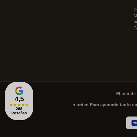
T
D
M
p
G
El uso de 
4,5
★
★
★
★
★
n orden Para ayudarlo tanto c
288
Reseñas