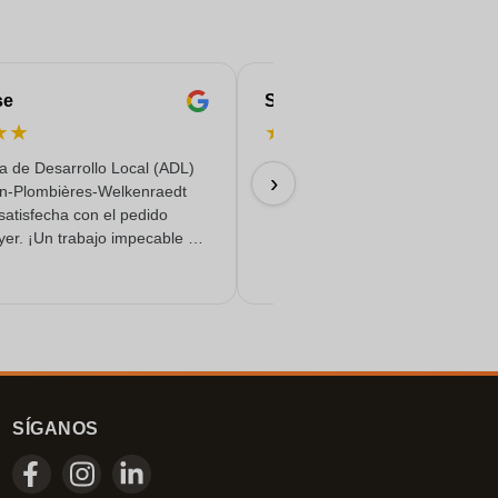
se
Serife
★
★
★
★
★
★
★
a de Desarrollo Local (ADL)
Rápido, fiable y con entrega de c
›
n-Plombières-Welkenraedt
18/06/2026
satisfecha con el pedido
yer. ¡Un trabajo impecable y
o de calidad!
SÍGANOS