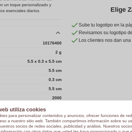
on un toque personalizado y
Elige Z
os esenciales diarios.
Sube tu logotipo en la pá
Revisamos su logotipo de 
Los clientes nos dan una
10176400
2 g
5.5 x 0.3 x 5.5 cm
5.5 cm
0.3 cm
5.5 cm
2000
web utiliza cookies
220
kies para personalizar contenidos y anuncios, ofrecer funciones de red
ceso a nuestro sitio web. También compartimos información sobre su u
32
nuestros socios de redes sociales, publicidad y análisis. Nuestros soci
 información con otros datos que usted les haya proporcionado o que 