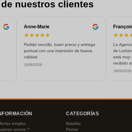
 de nuestros clientes
Anne-Marie
Françoi
★
★
★
★
★
★
★
★
Pedido sencillo, buen precio y entrega
La Agenci
puntual con una impresión de buena
de Lontze
calidad.
está muy 
recibido a
18/06/2026
un servici
18/06/2026
NFORMACIÓN
CATEGORÍAS
fertas empleo
Botellas
uienes somos ?
Penne