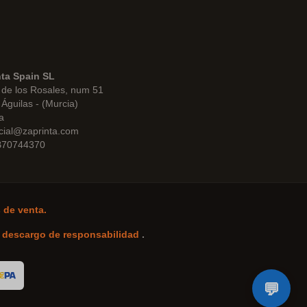
nta Spain SL
de los Rosales, num 51
Águilas - (Murcia)
a
cial@zaprinta.com
 B70744370
 de venta.
-
descargo de responsabilidad
.