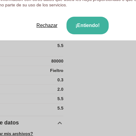
o parte de su uso de los servicios.
37.5
40
Rechazar
¡Entiendo!
42
5.5
80000
Fieltro
0.3
2.0
5.5
5.5
de datos
ar mis archivos?