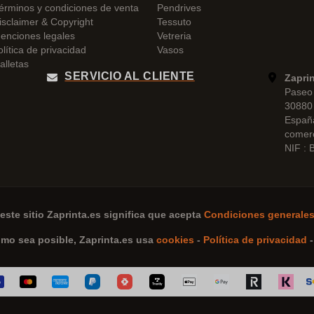
érminos y condiciones de venta
Pendrives
isclaimer & Copyright
Tessuto
enciones legales
Vetreria
olítica de privacidad
Vasos
alletas
SERVICIO AL CLIENTE
Zapri
Paseo 
30880 
Españ
comer
NIF :
este sitio
Zaprinta.es
significa que acepta
Condiciones generales
omo sea posible,
Zaprinta.es
usa
cookies
-
Política de privacidad