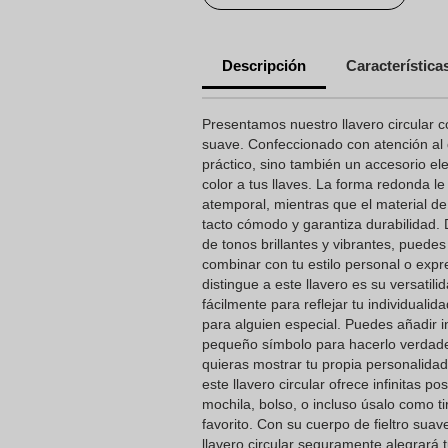
Descripción
Característica
Presentamos nuestro llavero circular c
suave. Confeccionado con atención al d
práctico, sino también un accesorio e
color a tus llaves. La forma redonda le 
atemporal, mientras que el material de
tacto cómodo y garantiza durabilidad.
de tonos brillantes y vibrantes, puedes
combinar con tu estilo personal o exp
distingue a este llavero es su versatil
fácilmente para reflejar tu individuali
para alguien especial. Puedes añadir i
pequeño símbolo para hacerlo verdad
quieras mostrar tu propia personalidad
este llavero circular ofrece infinitas pos
mochila, bolso, o incluso úsalo como t
favorito. Con su cuerpo de fieltro suav
llavero circular seguramente alegrará 