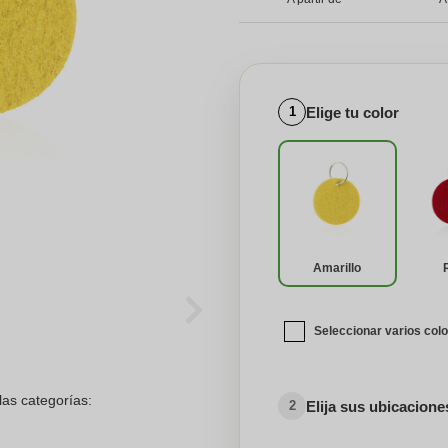
Elige tu color
1
Amarillo
Seleccionar varios col
las categorías:
Elija sus ubicacion
2