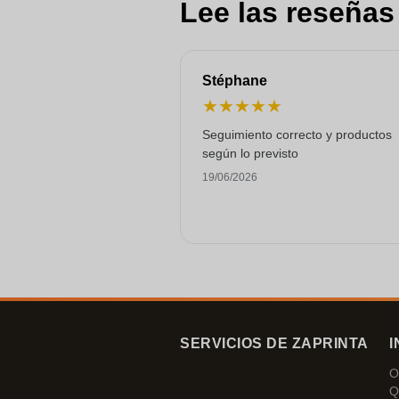
Lee las reseñas
Stéphane
★
★
★
★
★
Seguimiento correcto y productos
según lo previsto
19/06/2026
SERVICIOS DE ZAPRINTA
I
O
Q