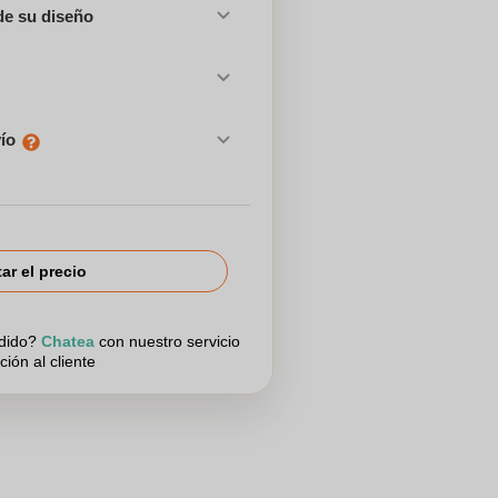
de su diseño
vío
tar el precio
edido?
Chatea
con nuestro servicio
ción al cliente