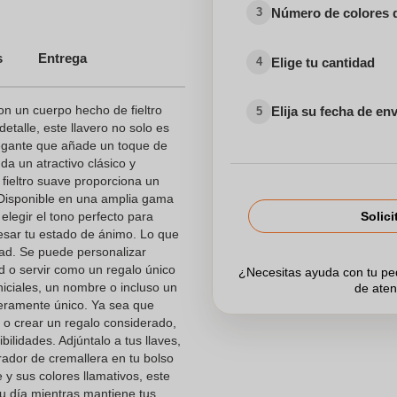
Número de colores 
3
s
Entrega
Elige tu cantidad
4
on un cuerpo hecho de fieltro
Elija su fecha de en
5
etalle, este llavero no solo es
legante que añade un toque de
da un atractivo clásico y
 fieltro suave proporciona un
 Disponible en una amplia gama
 elegir el tono perfecto para
Solici
resar tu estado de ánimo. Lo que
idad. Se puede personalizar
dad o servir como un regalo único
¿Necesitas ayuda con tu p
niciales, un nombre o incluso un
de aten
eramente único. Ya sea que
 o crear un regalo considerado,
ibilidades. Adjúntalo a tus llaves,
irador de cremallera en tu bolso
e y sus colores llamativos, este
tu día mientras mantiene tus