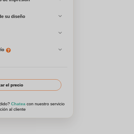
de su diseño
vío
tar el precio
edido?
Chatea
con nuestro servicio
ción al cliente