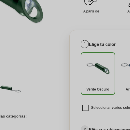
A partir de
A
Elige tu color
1
Verde Oscuro
A
Seleccionar varios col
las categorías:
Elija sus ubicacion
2