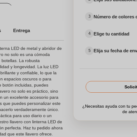
dos
Número de colores 
3
s
Entrega
Elige tu cantidad
4
nterna LED de metal y abridor de
Elija su fecha de en
5
vero no solo es una cómoda
e botellas. La robusta
lidad y longevidad. La luz LED
rillante y confiable, lo que la
en espacios oscuros o para
e botón incluidas, puedes
Solici
avero no solo es práctico, sino
en un excelente accesorio para
 es que puedes personalizar este
¿Necesitas ayuda con tu p
 hacerlo verdaderamente único.
de aten
ctica para uso diario o un
stro llavero con linterna LED de
ión perfecta. Haz tu pedido ahora
dad que este llavero ofrece.