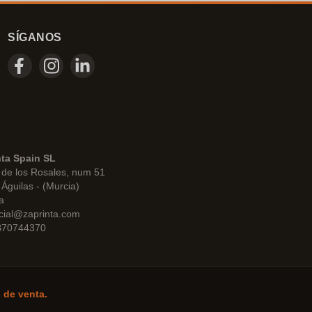
SÍGANOS
nta Spain SL
de los Rosales, num 51
Águilas - (Murcia)
a
cial@zaprinta.com
 B70744370
 de venta.