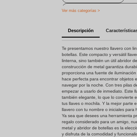
Llaveros Abrebotellas Personaliza
Ver más categorías >
Abridores Personalizados
Descripción
Característica
Te presentamos nuestro llavero con li
botellas. Este compacto y versátil lla
linterna, sino también un útil abridor d
construcción de metal garantiza durabi
proporciona una fuente de iluminación b
hace perfecta para encontrar objetos 
navegar por la noche. Con tres pilas d
empezar a usarlo de inmediato. Este ll
también elegante, lo que lo convierte 
tus llaves o mochila. Y la mejor parte
llavero con tu nombre o iniciales para
Ya sea que desees una herramienta prá
regalo considerado para un amigo, nue
metal y abridor de botellas es la elecc
y disfruta de la comodidad y funcionali