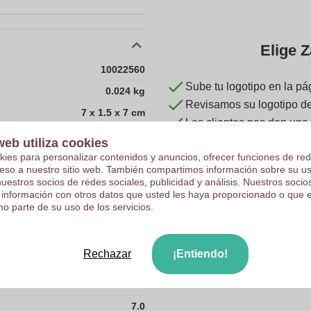
Elige Z
10022560
Sube tu logotipo en la pá
0.024 kg
Revisamos su logotipo de 
7 x 1.5 x 7 cm
Los clientes nos dan una
7 cm
web utiliza cookies
1.5 cm
kies para personalizar contenidos y anuncios, ofrecer funciones de red
ceso a nuestro sitio web. También compartimos información sobre su u
7 cm
nuestros socios de redes sociales, publicidad y análisis. Nuestros soci
 información con otros datos que usted les haya proporcionado o que 
Aluminio
o parte de su uso de los servicios.
CN
0.024
Rechazar
¡Entiendo!
1.5
7.0
7.0