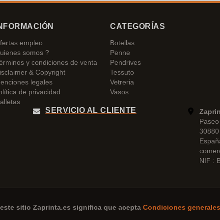
NFORMACIÓN
CATEGORÍAS
fertas empleo
Botellas
uienes somos ?
Penne
érminos y condiciones de venta
Pendrives
isclaimer & Copyright
Tessuto
enciones legales
Vetreria
olítica de privacidad
Vasos
alletas
SERVICIO AL CLIENTE
Zapri
Paseo 
30880 
Españ
comer
NIF :
este sitio
Zaprinta.es
significa que acepta
Condiciones generales