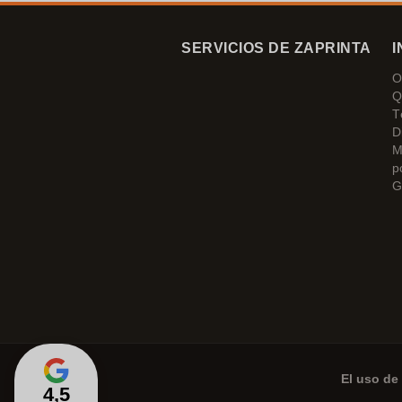
SERVICIOS DE ZAPRINTA
I
O
Q
T
D
M
p
G
El uso de 
4,5