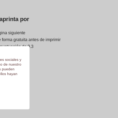
aprinta por
gina siguiente
forma gratuita antes de imprimir
 puntuación de 9.3
es sociales y
so de nuestro
os pueden
ellos hayan