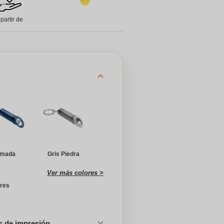
 partir de
rmada
Gris Piedra
Ver más colores >
ores
es de impresión