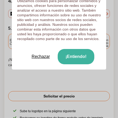
4. Elige tu cantidad
Utilizamos cookies para personalizar contenidos y
anuncios, ofrecer funciones de redes sociales y
analizar el acceso a nuestro sitio web. También
compartimos información sobre su uso de nuestro
sitio web con nuestros socios de redes sociales,
publicidad y análisis. Nuestros socios pueden
5. Elija su fecha de envío
combinar esta información con otros datos que
usted les haya proporcionado o que ellos hayan
Incluido
recopilado como parte de su uso de los servicios.
Entrega estándar
Entrega en
cualquier punto
Cargue y apruebe sus archivos antes de las 9.30 a.m.
de España
Rechazar
¡Entiendo!
¡No te preocupes! Simplemente suba sus archivos a la
canasta de compras
Solicitar el precio
Sube tu logotipo en la página siguiente