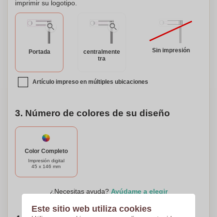
imprimir su logotipo.
diseño que desee. Esta opción de personalización asegura
que su marca será notada y recordada. Prepárese para
hacer una impresión duradera con el Sonajero de
Publicidad Atractivo. ¡Ordene el suyo hoy y deje brillar su
marca!
Sin impresión
Portada
centralmente
tra
Artículo impreso en múltiples ubicaciones
3. Número de colores de su diseño
Color Completo
Impresión digital
45 x 146 mm
¿Necesitas ayuda?
Ayúdame a elegir
Este sitio web utiliza cookies