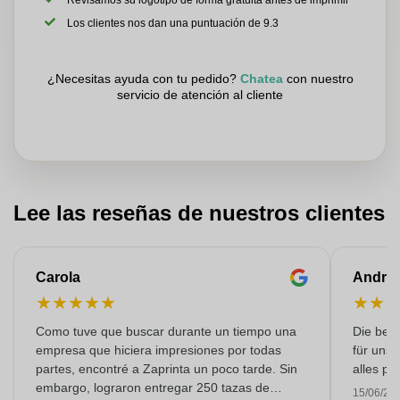
Revisamos su logotipo de forma gratuita antes de imprimir
Los clientes nos dan una puntuación de 9.3
¿Necesitas ayuda con tu pedido?
Chatea
con nuestro
servicio de atención al cliente
Lee las reseñas de nuestros clientes
Carola
Andre
★
★
★
★
★
★
★
Como tuve que buscar durante un tiempo una
Die bedr
empresa que hiciera impresiones por todas
für unse
partes, encontré a Zaprinta un poco tarde. Sin
alles pr
embargo, lograron entregar 250 tazas de
15/06/20